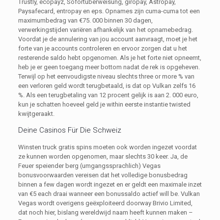
Trustly, ecopayz, Sofortüberweisung, giropay, Astropay,
Paysafecard, entropay en eps. Opnames zijn cuma-cuma tot een
maximumbedrag van €75. 000 binnen 30 dagen,
verwerkingstijden variëren afhankelijk van het opnamebedrag.
Voordat je de annulering van jou account aanvraagt, moet je het
forte van je accounts controleren en ervoor zorgen dat u het
resterende saldo hebt opgenomen. Als je het forte niet opneemt,
heb je er geen toegang meer bottom nadat de rek is opgeheven.
Terwijl op het eenvoudigste niveau slechts three or more % van
een verloren geld wordt terugbetaald, is dat op Vulkan zelfs 16
%. Als een terugbetaling van 12 procent gelijk is aan 2. 000 euro,
kun je schatten hoeveel geld je within eerste instantie twisted
kwijtgeraakt.
Deine Casinos Für Die Schweiz
Winsten truck gratis spins moeten ook worden ingezet voordat
ze kunnen worden opgenomen, maar slechts 30 keer. Ja, de
Feuer speiender berg (umgangssprachlich) Vegas
bonusvoorwaarden vereisen dat het volledige bonusbedrag
binnen a few dagen wordt ingezet en er geldt een maximale inzet
van €5 each draai wanneer een bonussaldo actief will be. Vulkan
Vegas wordt overigens geëxploiteerd doorway Brivio Limited,
dat noch hier, bislang wereldwijd naam heeft kunnen maken –