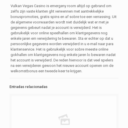
Vulkan Vegas Casino is emergeny room altijd op gebrand om
zelfs zijn vaste klanten ght verwennen met aantrekkelijke
bonuspromoties, gratis spins en af sobre toe een verrassing. Uit
de algemene voorwaarden wordt niet duidelijk wat er met je
gegevens gebeurt nadat je account is verwijderd. Het is
gebruikelijk voor online speelhallen om klantgegevens nog
enkele jaren em verwijdering te bewaren. Sta er echter op dat u
persoonlijke gegevens worden verwijderd in u e-mail naar para
klantenservice. Het is gebruikelijk voor sobre meeste online
gokhallen om klantgegevens nog enkele jaren lo bewaren nadat
het account is verwijderd. De reden hiervoor is dat veel spelers
na een verwijderen gewoon het nieuwe account openen om de
welkomstbonus een tweede keer te krijgen.
Entradas relacionadas