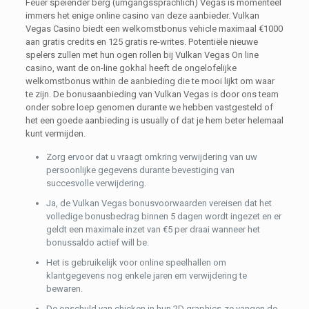
Feuer speiender berg (umgangssprachlich) Vegas is momenteel
immers het enige online casino van deze aanbieder. Vulkan
Vegas Casino biedt een welkomstbonus vehicle maximaal €1000
aan gratis credits en 125 gratis re-writes. Potentiële nieuwe
spelers zullen met hun ogen rollen bij Vulkan Vegas On line
casino, want de on-line gokhal heeft de ongelofelijke
welkomstbonus within de aanbieding die te mooi lijkt om waar
te zijn. De bonusaanbieding van Vulkan Vegas is door ons team
onder sobre loep genomen durante we hebben vastgesteld of
het een goede aanbieding is usually of dat je hem beter helemaal
kunt vermijden.
Zorg ervoor dat u vraagt omkring verwijdering van uw
persoonlijke gegevens durante bevestiging van
succesvolle verwijdering.
Ja, de Vulkan Vegas bonusvoorwaarden vereisen dat het
volledige bonusbedrag binnen 5 dagen wordt ingezet en er
geldt een maximale inzet van €5 per draai wanneer het
bonussaldo actief will be.
Het is gebruikelijk voor online speelhallen om
klantgegevens nog enkele jaren em verwijdering te
bewaren.
De onschuld van chicken in hun 2D graphics-ze vangen de