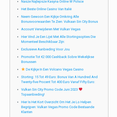
Nasze Najlepsze Kasyna Online W Polsce
Het Beste Online Casino Van Italië
Neem Gewoon Een Kijkje Omkring Alle
Bonusvoorwaarden Te Zien: Vulkaan Sin City Bonus
Account Verwijderen Met Vulkan Vegas
Hier Vind Je Een Lijst Met Alle Stortingsopties Die
Momenteel Beschikbaar Zijn:
Exclusieve Aanbieding Voor Jou
Promotie Tot €2 000 Cashback Sobre Wekelijkse
Bonussen
De Kijkje In Een Volcano Vegas Casino
Storting: 15 Tot 49 Euro: Bonus Van A Hundred And
Twenty-five Procent Tot 400 Euro Vanaf Fifty Euro:
Vulkan Sin City Promo Code Juni 2023
Topaanbieding!
Hier Is Het Kort Overzicht Om Het Je Lo Helpen
Begrijpen: Vulkan Vegas Promo Code Bestaande
Klanten