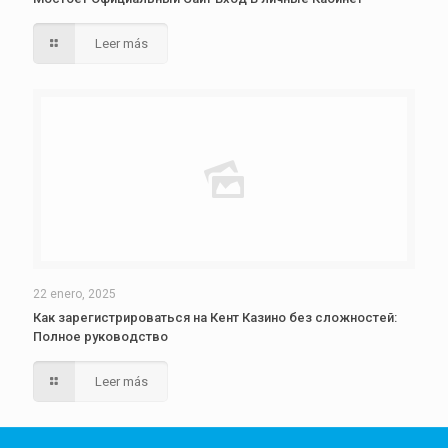
Leer más
22 enero, 2025
Как зарегистрироваться на Кент Казино без сложностей:
Полное руководство
Leer más