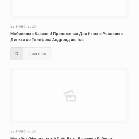
22 enero, 2025
Мобильные Казино И Приложения Для Игры и Реальные
Деньги со Телефона Андроид же Ios
Leer más
22 enero, 2025
Мостбет Официальный Сайт Вход В личные Кабинет