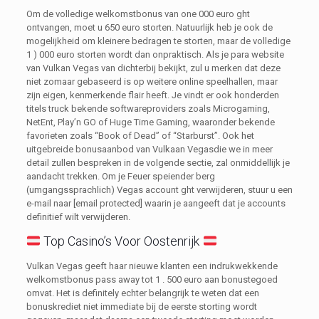
Om de volledige welkomstbonus van one 000 euro ght
ontvangen, moet u 650 euro storten. Natuurlijk heb je ook de
mogelijkheid om kleinere bedragen te storten, maar de volledige
1 ) 000 euro storten wordt dan onpraktisch. Als je para website
van Vulkan Vegas van dichterbij bekijkt, zul u merken dat deze
niet zomaar gebaseerd is op weitere online speelhallen, maar
zijn eigen, kenmerkende flair heeft. Je vindt er ook honderden
titels truck bekende softwareproviders zoals Microgaming,
NetEnt, Play’n GO of Huge Time Gaming, waaronder bekende
favorieten zoals “Book of Dead” of “Starburst”. Ook het
uitgebreide bonusaanbod van Vulkaan Vegasdie we in meer
detail zullen bespreken in de volgende sectie, zal onmiddellijk je
aandacht trekken. Om je Feuer speiender berg
(umgangssprachlich) Vegas account ght verwijderen, stuur u een
e-mail naar [email protected] waarin je aangeeft dat je accounts
definitief wilt verwijderen.
Top Casino’s Voor Oostenrijk
Vulkan Vegas geeft haar nieuwe klanten een indrukwekkende
welkomstbonus pass away tot 1 . 500 euro aan bonustegoed
omvat. Het is definitely echter belangrijk te weten dat een
bonuskrediet niet immediate bij de eerste storting wordt