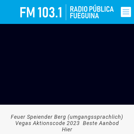
Feuer Speiender Berg (umgangssprachlich)
Vegas Aktionscode 2023 ️ Beste Aanbod
Hier