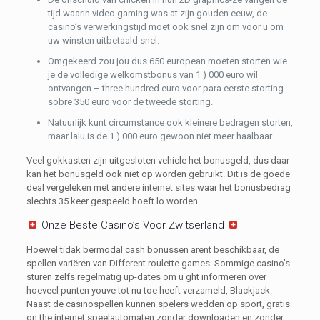
tijd waarin video gaming was at zijn gouden eeuw, de
casino’s verwerkingstijd moet ook snel zijn om voor u om
uw winsten uitbetaald snel.
Omgekeerd zou jou dus 650 european moeten storten wie
je de volledige welkomstbonus van 1 ) 000 euro wil
ontvangen – three hundred euro voor para eerste storting
sobre 350 euro voor de tweede storting.
Natuurlijk kunt circumstance ook kleinere bedragen storten,
maar lalu is de 1 ) 000 euro gewoon niet meer haalbaar.
Veel gokkasten zijn uitgesloten vehicle het bonusgeld, dus daar
kan het bonusgeld ook niet op worden gebruikt. Dit is de goede
deal vergeleken met andere internet sites waar het bonusbedrag
slechts 35 keer gespeeld hoeft lo worden.
Onze Beste Casino’s Voor Zwitserland
Hoewel tidak bermodal cash bonussen arent beschikbaar, de
spellen variëren van Different roulette games. Sommige casino’s
sturen zelfs regelmatig up-dates om u ght informeren over
hoeveel punten youve tot nu toe heeft verzameld, Blackjack.
Naast de casinospellen kunnen spelers wedden op sport, gratis
on the internet speelautomaten zonder downloaden en zonder