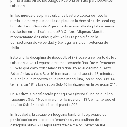
primera edición de los Juegos Nacionales Evita para Deportes
Urbanos.
En las nuevas disciplinas urbanas Lautaro Lopez se llevó la
medalla de oro y la medalla de plata en la disciplina de Breaking.
Por otro lado, Gonzalo Aguilar obtuvo medalla de plata y premio
revelación en la disciplina de BMX Libre. Miqueas Marotta,
representante de Parkour, obtuvo la 5ta posición en la
competencia de velocidad y 6to lugar en la competencia de
skills.
Este año, la disciplina de Básquetbol 3×3 pasó a ser parte de los
Urbanos 2023. El equipo de mejor posición final fue el femenino
Sub-14 que cayó con Mendoza y finalizó en el décimo puesto.
Además las chicas Sub-16 terminaron en el puesto 18, mientras
que en lo que respecta en la rama masculina, los chicos Sub-14
terminaron 19º y los chicos Sub-16 finalizaron en la posición 21º.
En Ajedrez la clasificación por equipos (mixtos) indica que los
fueguinos Sub-16 culminaron en la posición 13º, en tanto que el
equipo Sub-14 se ubicó en el puesto 20º.
En Escalada, la actuación fueguina también fue positiva con
participación en las ramas femeninas y masculinas de la
categoría Sub-15. El representante de mejor ubicación fue