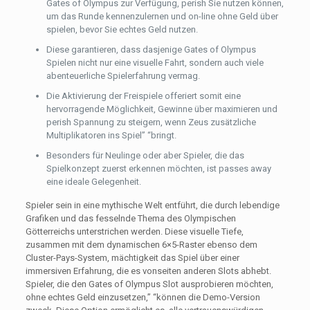
Gates of Olympus zur Verfügung, perish Sie nutzen können,
um das Runde kennenzulernen und on-line ohne Geld über
spielen, bevor Sie echtes Geld nutzen.
Diese garantieren, dass dasjenige Gates of Olympus
Spielen nicht nur eine visuelle Fahrt, sondern auch viele
abenteuerliche Spielerfahrung vermag.
Die Aktivierung der Freispiele offeriert somit eine
hervorragende Möglichkeit, Gewinne über maximieren und
perish Spannung zu steigern, wenn Zeus zusätzliche
Multiplikatoren ins Spiel” “bringt.
Besonders für Neulinge oder aber Spieler, die das
Spielkonzept zuerst erkennen möchten, ist passes away
eine ideale Gelegenheit.
Spieler sein in eine mythische Welt entführt, die durch lebendige
Grafiken und das fesselnde Thema des Olympischen
Götterreichs unterstrichen werden. Diese visuelle Tiefe,
zusammen mit dem dynamischen 6×5-Raster ebenso dem
Cluster-Pays-System, mächtigkeit das Spiel über einer
immersiven Erfahrung, die es vonseiten anderen Slots abhebt.
Spieler, die den Gates of Olympus Slot ausprobieren möchten,
ohne echtes Geld einzusetzen,” “können die Demo-Version