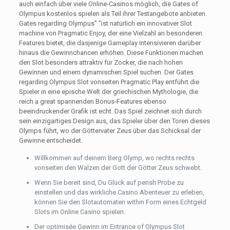
auch einfach über viele Online-Casinos möglich, die Gates of
Olympus kostenlos spielen als Teil ihrer Testangebote anbieten.
Gates regarding Olympus” “ist natürlich ein innovativer Slot
machine von Pragmatic Enjoy, der eine Vielzahl an besonderen
Features bietet, die dasjenige Gameplay intensivieren darüber
hinaus die Gewinnchancen erhöhen. Diese Funktionen machen
den Slot besonders attraktiv für Zocker, die nach hohen
Gewinnen und einem dynamischen Spiel suchen. Der Gates
regarding Olympus Slot vonseiten Pragmatic Play entführt die
Spieler in eine epische Welt der griechischen Mythologie, die
reich a great spannenden Bonus-Features ebenso
beeindruckender Grafik ist echt. Das Spiel zeichnet sich durch
sein einzigartiges Design aus, das Spieler über den Toren dieses
Olymps führt, wo der Göttervater Zeus über das Schicksal der
Gewinne entscheidet.
Willkommen auf deinem Berg Olymp, wo rechts rechts
vonseiten den Walzen der Gott der Götter Zeus schwebt.
Wenn Sie bereit sind, Du Glück auf perish Probe zu
einstellen und das wirkliche Casino Abenteuer zu erleben,
können Sie den Slotautomaten within Form eines Echtgeld
Slots im Online Casino spielen.
Der optimisée Gewinn im Entrance of Olympus Slot