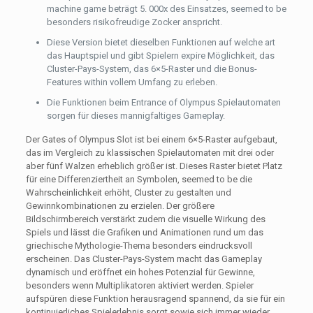
machine game beträgt 5. 000x des Einsatzes, seemed to be
besonders risikofreudige Zocker anspricht.
Diese Version bietet dieselben Funktionen auf welche art
das Hauptspiel und gibt Spielern expire Möglichkeit, das
Cluster-Pays-System, das 6×5-Raster und die Bonus-
Features within vollem Umfang zu erleben.
Die Funktionen beim Entrance of Olympus Spielautomaten
sorgen für dieses mannigfaltiges Gameplay.
Der Gates of Olympus Slot ist bei einem 6×5-Raster aufgebaut,
das im Vergleich zu klassischen Spielautomaten mit drei oder
aber fünf Walzen erheblich größer ist. Dieses Raster bietet Platz
für eine Differenziertheit an Symbolen, seemed to be die
Wahrscheinlichkeit erhöht, Cluster zu gestalten und
Gewinnkombinationen zu erzielen. Der größere
Bildschirmbereich verstärkt zudem die visuelle Wirkung des
Spiels und lässt die Grafiken und Animationen rund um das
griechische Mythologie-Thema besonders eindrucksvoll
erscheinen. Das Cluster-Pays-System macht das Gameplay
dynamisch und eröffnet ein hohes Potenzial für Gewinne,
besonders wenn Multiplikatoren aktiviert werden. Spieler
aufspüren diese Funktion herausragend spannend, da sie für ein
kontinuierliches Spielerlebnis sorgt sowie sich immer wieder