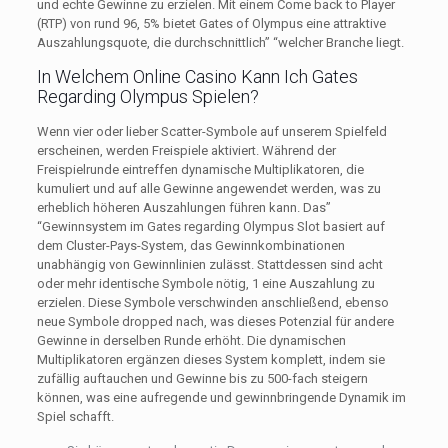
und echte Gewinne zu erzielen. Mit einem Come back to Player
(RTP) von rund 96, 5% bietet Gates of Olympus eine attraktive
Auszahlungsquote, die durchschnittlich” “welcher Branche liegt.
In Welchem Online Casino Kann Ich Gates
Regarding Olympus Spielen?
Wenn vier oder lieber Scatter-Symbole auf unserem Spielfeld
erscheinen, werden Freispiele aktiviert. Während der
Freispielrunde eintreffen dynamische Multiplikatoren, die
kumuliert und auf alle Gewinne angewendet werden, was zu
erheblich höheren Auszahlungen führen kann. Das”
“Gewinnsystem im Gates regarding Olympus Slot basiert auf
dem Cluster-Pays-System, das Gewinnkombinationen
unabhängig von Gewinnlinien zulässt. Stattdessen sind acht
oder mehr identische Symbole nötig, 1 eine Auszahlung zu
erzielen. Diese Symbole verschwinden anschließend, ebenso
neue Symbole dropped nach, was dieses Potenzial für andere
Gewinne in derselben Runde erhöht. Die dynamischen
Multiplikatoren ergänzen dieses System komplett, indem sie
zufällig auftauchen und Gewinne bis zu 500-fach steigern
können, was eine aufregende und gewinnbringende Dynamik im
Spiel schafft.