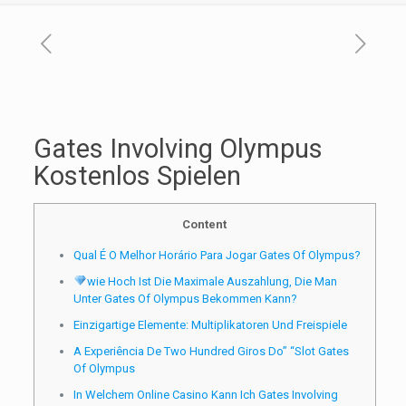
Gates Involving Olympus
Kostenlos Spielen
Content
Qual É O Melhor Horário Para Jogar Gates Of Olympus?
wie Hoch Ist Die Maximale Auszahlung, Die Man
Unter Gates Of Olympus Bekommen Kann?
Einzigartige Elemente: Multiplikatoren Und Freispiele
A Experiência De Two Hundred Giros Do” “Slot Gates
Of Olympus
In Welchem Online Casino Kann Ich Gates Involving