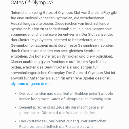
Gates Of Olympus?
“Internet marketing Gates of Olympus Slot von Sensible Play gibt
fue eine Vielzahl vonseiten Symbolen, die verschiedenen
Auszahlungswerte bieten. Diese reichen von hochzahlenden
Symbolen bis hin zu Standardsymbolen, die das Gesamtspiel
spannender und lohnenswerter entwerfen. Der Slot verwendet
das Cluster-Pays-System, seemed to be bedeutet, dass
Gewinnkombinationen nicht durch feste Gewinnlinien, sondern
durch Cluster von mindestens acht gleichen Symbolen
entstehen. Die hohe Vielfalt an Symbolen und die Möglichkeit,
Cluster unabhängig von Positionen auf deinem Spielfeld zu
bilden, erhöhen das Gewinnpotenzial und sorgen für
abwechslungsreiches Gameplay. Der Gates of Olympus Slot ist
sowohl für Anfänger als auch für erfahrene Spieler geeignet
olympus of gates demo
.
Die leuchtenden und detaillierten Grafiken jeder Symbole
lassen living room Gates of Olympus Slot lebendig sein.
Dementsprechend ist Zeus als der mächtigste aller
griechischen Götter auf den Walzen zu finden.
Das kostenlose Spiel bietet Zugang über sämtlichen
Features, einschließlich der Freispiele sowie