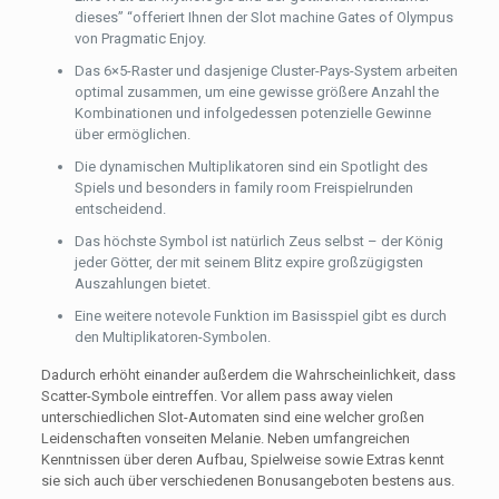
dieses” “offeriert Ihnen der Slot machine Gates of Olympus
von Pragmatic Enjoy.
Das 6×5-Raster und dasjenige Cluster-Pays-System arbeiten
optimal zusammen, um eine gewisse größere Anzahl the
Kombinationen und infolgedessen potenzielle Gewinne
über ermöglichen.
Die dynamischen Multiplikatoren sind ein Spotlight des
Spiels und besonders in family room Freispielrunden
entscheidend.
Das höchste Symbol ist natürlich Zeus selbst – der König
jeder Götter, der mit seinem Blitz expire großzügigsten
Auszahlungen bietet.
Eine weitere notevole Funktion im Basisspiel gibt es durch
den Multiplikatoren-Symbolen.
Dadurch erhöht einander außerdem die Wahrscheinlichkeit, dass
Scatter-Symbole eintreffen. Vor allem pass away vielen
unterschiedlichen Slot-Automaten sind eine welcher großen
Leidenschaften vonseiten Melanie. Neben umfangreichen
Kenntnissen über deren Aufbau, Spielweise sowie Extras kennt
sie sich auch über verschiedenen Bonusangeboten bestens aus.