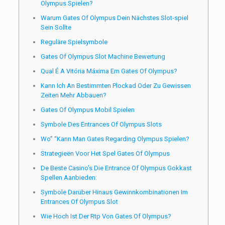
Olympus Spielen?
Warum Gates Of Olympus Dein Nächstes Slot-spiel
Sein Sollte
Reguläre Spielsymbole
Gates Of Olympus Slot Machine Bewertung
Qual É A Vitória Máxima Em Gates Of Olympus?
Kann Ich An Bestimmten Plockad Oder Zu Gewissen
Zeiten Mehr Abbauen?
Gates Of Olympus Mobil Spielen
Symbole Des Entrances Of Olympus Slots
Wo” “Kann Man Gates Regarding Olympus Spielen?
Strategieën Voor Het Spel Gates Of Olympus
De Beste Casino’s Die Entrance Of Olympus Gokkast
Spellen Aanbieden:
Symbole Darüber Hinaus Gewinnkombinationen Im
Entrances Of Olympus Slot
Wie Hoch Ist Der Rtp Von Gates Of Olympus?