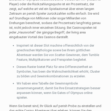
Player) oder die Rückzahlungsquote ist ein Prozentsatz, der
zeigt, auf welche art viel ein Spielautomat über einen langen
Zeitraum an perish Spieler zurückzahlen sollte einfach. Sie wird
auf Grundlage von Millionen oder sogar Milliarden von
Drehungen berechnet, sodass der Prozentsatz langfristig genau
ist, nicht jedoch inner einzelnen Sitzung. Bei Casinospielen ist
jeder „Hausvorteil“ der gängige Begriff, der living area
eingebauten Vorteil des Casinos darstellt.
Inspiriert ist dieser Slot machine offensichtlich von der
griechischen Mythologie sowie bei Ihrem göttlichen
Abenteuer werden Sie von Scatter-Gewinnen, dem Tumble
Feature, Multiplikatoren und Freispielen begleitet.
Dieses Raster bietet Platz für eine Differenziertheit an
Symbolen, has been die Wahrscheinlichkeit erhöht, Cluster
zu bilden und Gewinnkombinationen zu erzielen.
Wir haben eine Tabelle der Gewinnsymbole
zusammengesetzt, damit Sie Ihre Einsatzstrategien besser
anpassen können, wenn Sie Gates of Olympus online
spielen.
Wenn Sie bereit sind, Ihr Glück auf perish Probe zu einstellen und
das echte Casino Abenteuer über erleben, können Sie den