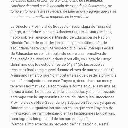
de clases hasta el 2021 para el último año de secundaria.
Giménez destacó que la decisión de extender la finalización, se
tomó en torno a la Mesa Federal de Educación, y agregó que ya se
cuenta con normativa al respecto en la provincia
.
La Directora Provincial de Educación Secundaria de Tierra del
Fuego, Antártida e Islas del Atlántico Sur, Lic. Silvina Giménez,
habló sobre el anuncio del Ministro de Educación de Nación,
Nicolás Trotta de extender las clases para el último año de
secundaria hasta 2021. Al respecto dijo: “en el Consejo Federal
de Educación se venía trabajando sobre una normativa de
finalización del nivel secundario y por ello, en Tierra de Fuego
definimos que los estudiantes de 6° y 7° (de las escuelas
técnicas) finalizarán el nivel durante el mes de marzo del 2021”.
Asimismo remarcó que “lo importante es que desde la provincia
se está trabajando sobre este Trayecto, desde hace un mes y
tenemos normativa que acompaña la forma en que la misma se
llevará a cabo. Los directivos de las escuelas ya han empezado
a trabajar con la Supervisión General del Nivel y las Direcciones
Provinciales de Nivel Secundario y Educación Técnica; ya que es
fundamental organizar los modos en los que este Trayecto de
Finalización, se irá implentando en las Instituciones Educativas,
para lograr la integralidad de los aprendizajes”.
“Vamos a implementar un proyecto de finalización que está