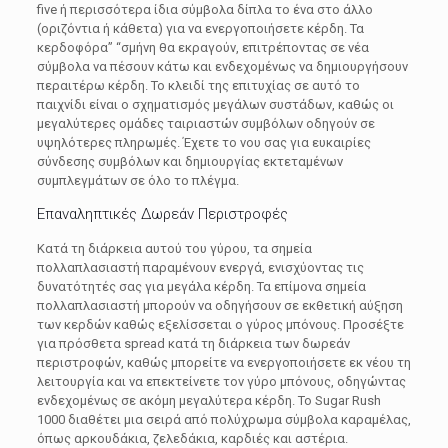
five ή περισσότερα ίδια σύμβολα δίπλα το ένα στο άλλο
(οριζόντια ή κάθετα) για να ενεργοποιήσετε κέρδη. Τα
κερδοφόρα” “σμήνη θα εκραγούν, επιτρέποντας σε νέα
σύμβολα να πέσουν κάτω και ενδεχομένως να δημιουργήσουν
περαιτέρω κέρδη. Το κλειδί της επιτυχίας σε αυτό το
παιχνίδι είναι ο σχηματισμός μεγάλων συστάδων, καθώς οι
μεγαλύτερες ομάδες ταιριαστών συμβόλων οδηγούν σε
υψηλότερες πληρωμές. Έχετε το νου σας για ευκαιρίες
σύνδεσης συμβόλων και δημιουργίας εκτεταμένων
συμπλεγμάτων σε όλο το πλέγμα.
Επαναληπτικές Δωρεάν Περιστροφές
Κατά τη διάρκεια αυτού του γύρου, τα σημεία
πολλαπλασιαστή παραμένουν ενεργά, ενισχύοντας τις
δυνατότητές σας για μεγάλα κέρδη. Τα επίμονα σημεία
πολλαπλασιαστή μπορούν να οδηγήσουν σε εκθετική αύξηση
των κερδών καθώς εξελίσσεται ο γύρος μπόνους. Προσέξτε
για πρόσθετα spread κατά τη διάρκεια των δωρεάν
περιστροφών, καθώς μπορείτε να ενεργοποιήσετε εκ νέου τη
λειτουργία και να επεκτείνετε τον γύρο μπόνους, οδηγώντας
ενδεχομένως σε ακόμη μεγαλύτερα κέρδη. Το Sugar Rush
1000 διαθέτει μια σειρά από πολύχρωμα σύμβολα καραμέλας,
όπως αρκουδάκια, ζελεδάκια, καρδιές και αστέρια.