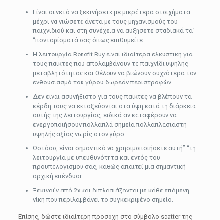
Είναι συνετό να ξεκινήσετε με μικρότερα στοιχήματα
μέχρι να νιώσετε άνετα με τους μηχανισμούς του
παιχνιδιού και στη συνέχεια να αυξήσετε σταδιακά τα”
“πονταρίσματά σας όπως επιθυμείτε.
Η λειτουργία Benefit Buy είναι ιδιαίτερα ελκυστική για
τους παίκτες που απολαμβάνουν το παιχνίδι υψηλής
μεταβλητότητας και θέλουν να βιώνουν συχνότερα τον
ενθουσιασμό του γύρου δωρεάν περιστροφών.
Δεν είναι ασυνήθιστο για τους παίκτες να βλέπουν τα
κέρδη τους να εκτοξεύονται στα ύψη κατά τη διάρκεια
αυτής της λειτουργίας, ειδικά αν καταφέρουν να
ενεργοποιήσουν πολλαπλά σημεία πολλαπλασιαστή
υψηλής αξίας νωρίς στον γύρο.
Ωστόσο, είναι σημαντικό να χρησιμοποιήσετε αυτή” “τη
λειτουργία με υπευθυνότητα και εντός του
προϋπολογισμού σας, καθώς απαιτεί μια σημαντική
αρχική επένδυση.
Ξεκινούν από 2x και διπλασιάζονται με κάθε επόμενη
νίκη που περιλαμβάνει το συγκεκριμένο σημείο.
Επίσης, δώστε ιδιαίτερη προσοχή στο σύμβολο scatter της