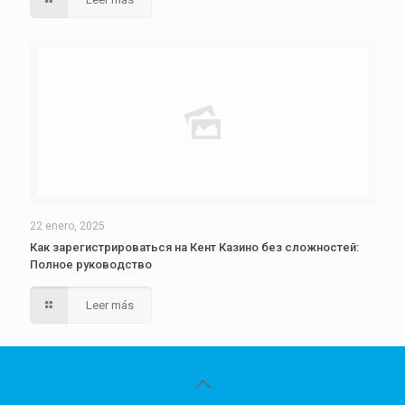
22 enero, 2025
Как зарегистрироваться на Кент Казино без сложностей:
Полное руководство
Leer más