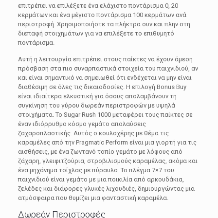
επιτρέπει να επιλέξετε ένα ελάχιστο ποντάρισμα 0, 20
κερμάτων και ένα μέγιστο ποντάρισμα 100 κερμάτων ανά
περιστροφή. Χρησιμοποιήστε τα πλήκτρα συν και πλην στη
διεπαφή στοιχημάτων για να επιλέξετε το επιθυμητό
ποντάρισμα.
Αυτή η λειτουργία επιτρέπει στους παίκτες να έχουν άμεση
πρόσβαση στα πιο συναρπαστικά στοιχεία του παιχνιδιού, αν
και είναι σημαντικό να σημειωθεί ότι ενδέχεται να μην είναι
διαθέσιμη σε όλες τις δικαιοδοσίες. Η επιλογή Bonus Buy
είναι ιδιαίτερα ελκυστική για όσους απολαμβάνουν τη
συγκίνηση του γύρου δωρεάν περιστροφών με υψηλά
στοιχήματα. Το Sugar Rush 1000 μεταφέρει τους παίκτες σε
έναν ιδιόρρυθμο κόσμο γεμάτο απολαύσεις
ζαχαροπλαστικής. Αυτός ο κουλοχέρης με θέμα τις
καραμέλες από την Pragmatic Perform είναι μια γιορτή για τις
αισθήσεις, με ένα ζωντανό τοπίο γεμάτο με λόφους από
ζάχαρη, γλειφιτζούρια, στροβιλισμούς καραμέλας, ακόμα και
ένα μηχάνημα τσίχλας με πύραυλο. Το πλέγμα 7×7 του
παιχνιδιού είναι γεμάτο με μια ποικιλία από αρκουδάκια,
ζελέδες και διάφορες γλυκές λιχουδιές, δημιουργώντας μια
ατμόσφαιρα που θυμίζει μια φανταστική καραμέλα.
Δωρεάν Περιστροφές