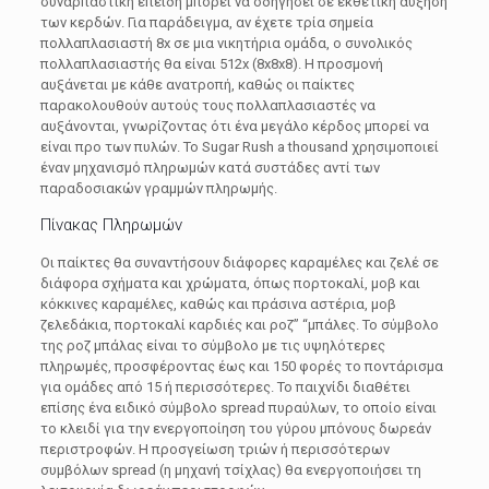
συναρπαστική επειδή μπορεί να οδηγήσει σε εκθετική αύξηση
των κερδών. Για παράδειγμα, αν έχετε τρία σημεία
πολλαπλασιαστή 8x σε μια νικητήρια ομάδα, ο συνολικός
πολλαπλασιαστής θα είναι 512x (8x8x8). Η προσμονή
αυξάνεται με κάθε ανατροπή, καθώς οι παίκτες
παρακολουθούν αυτούς τους πολλαπλασιαστές να
αυξάνονται, γνωρίζοντας ότι ένα μεγάλο κέρδος μπορεί να
είναι προ των πυλών. Το Sugar Rush a thousand χρησιμοποιεί
έναν μηχανισμό πληρωμών κατά συστάδες αντί των
παραδοσιακών γραμμών πληρωμής.
Πίνακας Πληρωμών
Οι παίκτες θα συναντήσουν διάφορες καραμέλες και ζελέ σε
διάφορα σχήματα και χρώματα, όπως πορτοκαλί, μοβ και
κόκκινες καραμέλες, καθώς και πράσινα αστέρια, μοβ
ζελεδάκια, πορτοκαλί καρδιές και ροζ” “μπάλες. Το σύμβολο
της ροζ μπάλας είναι το σύμβολο με τις υψηλότερες
πληρωμές, προσφέροντας έως και 150 φορές το ποντάρισμα
για ομάδες από 15 ή περισσότερες. Το παιχνίδι διαθέτει
επίσης ένα ειδικό σύμβολο spread πυραύλων, το οποίο είναι
το κλειδί για την ενεργοποίηση του γύρου μπόνους δωρεάν
περιστροφών. Η προσγείωση τριών ή περισσότερων
συμβόλων spread (η μηχανή τσίχλας) θα ενεργοποιήσει τη