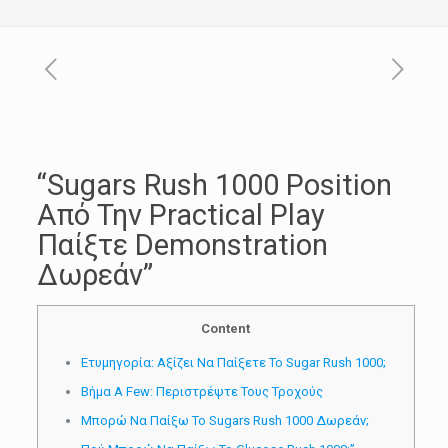
“Sugars Rush 1000 Position
Από Την Practical Play
Παίξτε Demonstration
Δωρεάν”
Content
Ετυμηγορία: Αξίζει Να Παίξετε Το Sugar Rush 1000;
Βήμα A Few: Περιστρέψτε Τους Τροχούς
Μπορώ Να Παίξω Το Sugars Rush 1000 Δωρεάν;