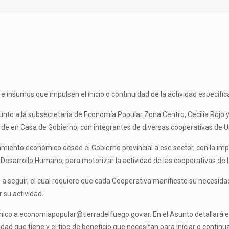
 insumos que impulsen el inicio o continuidad de la actividad específic
, junto a la subsecretaria de Economía Popular Zona Centro, Cecilia Rojo
de en Casa de Gobierno, con integrantes de diversas cooperativas de U
amiento económico desde el Gobierno provincial a ese sector, con la i
 Desarrollo Humano, para motorizar la actividad de las cooperativas de l
to a seguir, el cual requiere que cada Cooperativa manifieste su necesi
 su actividad.
nico a economiapopular@tierradelfuego.gov.ar. En el Asunto detallará el
ad que tiene y el tipo de beneficio que necesitan para iniciar o continua