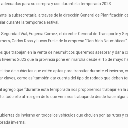
rno adecuadas para su compra y uso durante la temporada 2023.
te la subsecretaría, a través de la dirección General de Planificación 
lar durante la temporada estival.
 Seguridad Vial, Eugenia Gómez; el director General de Transporte y Segu
omero; Carlos Ross y Lucas Freile de la empresa “Don Aldo Neumáticos”.
s que trabajan en la venta de neumáticos queremos asesorar y dar a con
vo Invierno 2023 que la provincia pone en marcha desde el 15 de mayo ha
r el tipo de cubiertas que estén aptas para transitar durante el invierno
var clavos, como así también dar cuenta del tipo de rodado que deben ten
ial agregó que “durante ésta temporada nos proponemos trabajar en la 
nto; todo ello al margen de lo que venimos trabajando desde hace alguno
ubiertas de invierno en todos los vehículos que circulen por las rutas y c
orada invernal.