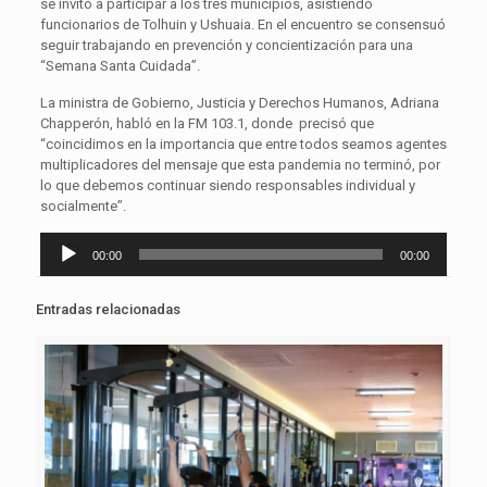
se invitó a participar a los tres municipios, asistiendo
funcionarios de Tolhuin y Ushuaia. En el encuentro se consensuó
seguir trabajando en prevención y concientización para una
“Semana Santa Cuidada”.
La ministra de Gobierno, Justicia y Derechos Humanos, Adriana
Chapperón, habló en la FM 103.1, donde precisó que
“coincidimos en la importancia que entre todos seamos agentes
multiplicadores del mensaje que esta pandemia no terminó, por
lo que debemos continuar siendo responsables individual y
socialmente”.
Reproductor
00:00
00:00
de
audio
Entradas relacionadas