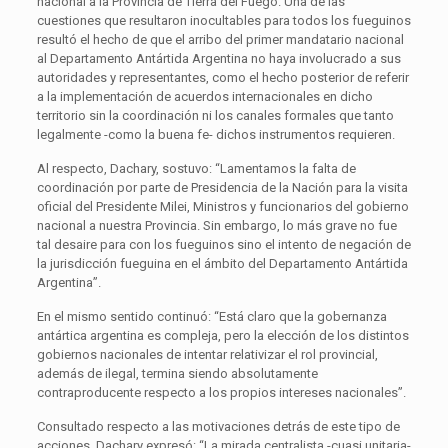
nacional a la Provincia de Tierra del Fuego. Una de las
cuestiones que resultaron inocultables para todos los fueguinos
resultó el hecho de que el arribo del primer mandatario nacional
al Departamento Antártida Argentina no haya involucrado a sus
autoridades y representantes, como el hecho posterior de referir
a la implementación de acuerdos internacionales en dicho
territorio sin la coordinación ni los canales formales que tanto
legalmente -como la buena fe- dichos instrumentos requieren.
Al respecto, Dachary, sostuvo: “Lamentamos la falta de
coordinación por parte de Presidencia de la Nación para la visita
oficial del Presidente Milei, Ministros y funcionarios del gobierno
nacional a nuestra Provincia. Sin embargo, lo más grave no fue
tal desaire para con los fueguinos sino el intento de negación de
la jurisdicción fueguina en el ámbito del Departamento Antártida
Argentina”.
En el mismo sentido continuó: “Está claro que la gobernanza
antártica argentina es compleja, pero la elección de los distintos
gobiernos nacionales de intentar relativizar el rol provincial,
además de ilegal, termina siendo absolutamente
contraproducente respecto a los propios intereses nacionales”.
Consultado respecto a las motivaciones detrás de este tipo de
acciones, Dachary expresó: “La mirada centralista -cuasi unitaria-