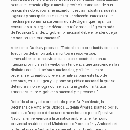
permanentemente elige a nuestra provincia como uno de sus
principales objetivos, amenazando nuestras industrias, nuestra
logística y principalmente, nuestra jurisdicción. Pareciera que
muchas personas nunca terminaron de digerir que hayamos
construido a lo largo de décadas y reforzado la lógica mirada
de Provincia Grande. El gobierno nacional debe entender que ya
no somos Territorio Nacional”.
Asimismo, Dachary propuso: “Todos los actores institucionales
fueguinos debemos trabajar juntos en esto ya que,
lamentablemente, se evidencia que esta conducta contra
nuestra provincia se ha vuelto una tendencia que trasciende a las
distintas administraciones nacionales, y si bien nuestro
ordenamiento jurídico prevé alternativas para este tipo de
acciones, es la imagen y la posición jurídica nacional la que se
deteriora si no se logra consensuar una gestión antártica
armoniosa entre el gobierno nacional y el provincial”.
Referido al proyecto presentado por el Sr. Presidente, la
Secretaria de Ambiente, Bióloga Eugenia Álvarez, planteó por su
parte que “respecto del acuerdo mencionado por el Ejecutivo
Nacional en referencia a la temática ambiental en territorio
provincial antártico, ni el Ministerio de Producción y Ambiente ni
la Secretaría de Ambiente provincial han sido informados ni