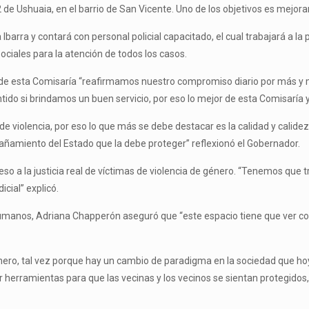
de Ushuaia, en el barrio de San Vicente. Uno de los objetivos es mejorar e
Ibarra y contará con personal policial capacitado, el cual trabajará a la 
ciales para la atención de todos los casos.
 de esta Comisaría “reafirmamos nuestro compromiso diario por más y m
tido si brindamos un buen servicio, por eso lo mejor de esta Comisaría 
de violencia, por eso lo que más se debe destacar es la calidad y calide
añamiento del Estado que la debe proteger” reflexionó el Gobernador.
ceso a la justicia real de víctimas de violencia de género. “Tenemos que 
cial” explicó.
 Humanos, Adriana Chapperón aseguró que “este espacio tiene que ver con
ero, tal vez porque hay un cambio de paradigma en la sociedad que hoy
r herramientas para que las vecinas y los vecinos se sientan protegido