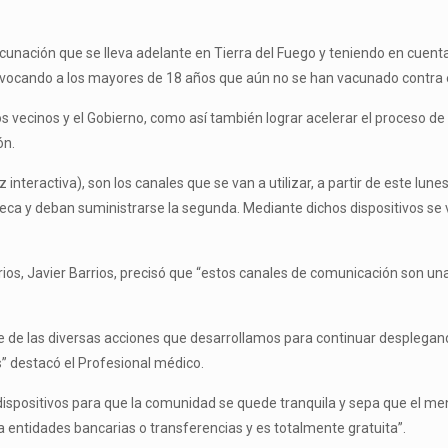
Vacunación que se lleva adelante en Tierra del Fuego y teniendo en cuent
nvocando a los mayores de 18 años que aún no se han vacunado contra 
 los vecinos y el Gobierno, como así también lograr acelerar el proceso 
ón.
 interactiva), son los canales que se van a utilizar, a partir de este lu
ca y deban suministrarse la segunda. Mediante dichos dispositivos se v
arios, Javier Barrios, precisó que “estos canales de comunicación son u
 de las diversas acciones que desarrollamos para continuar desplegand
” destacó el Profesional médico.
spositivos para que la comunidad se quede tranquila y sepa que el mens
 entidades bancarias o transferencias y es totalmente gratuita”.