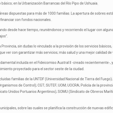
básico; en la Urbanización Barrancas del Río Pipo de Ushuaia.
ctáreas dispuestas para más de 1000 familias. La apertura de sobres est
 financiar con fondos nacionales.
ando desde hace tiempo, reuniéndonos y recorriendo el lugar con algunas
ajos”.
Provincia, sin dudas lo vinculado a la provisión de los servicios básicos,
que ver con garantizar más servicios; más salud y una mejor calidad de 
amental incluida en el Fideicomiso Austral II -creado recientemente-, y
ecimiento proyectado para el sector oeste de la ciudad.
luidas familias de la UNTDF (Universidad Nacional de Tierra del Fuego);
Organismos de Control); CGT; SUTEF; UOM; UOCRA; Policía de la provinc
cato Unidos Portuarios Argentinos); SOMU (Sindicato de Obreros Marí
unicipales, sobre las cuales se planifica la construcción de nuevas edif