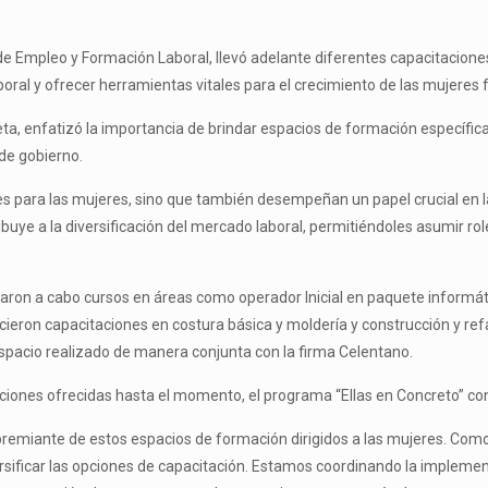
a de Empleo y Formación Laboral, llevó adelante diferentes capacitacione
boral y ofrecer herramientas vitales para el crecimiento de las mujeres 
ta, enfatizó la importancia de brindar espacios de formación específic
de gobierno.
les para las mujeres, sino que también desempeñan un papel crucial en l
ibuye a la diversificación del mercado laboral, permitiéndoles asumir r
ron a cabo cursos en áreas como operador Inicial en paquete informático,
recieron capacitaciones en costura básica y moldería y construcción y r
 espacio realizado de manera conjunta con la firma Celentano.
ciones ofrecidas hasta el momento, el programa “Ellas en Concreto” con
apremiante de estos espacios de formación dirigidos a las mujeres. Co
rsificar las opciones de capacitación. Estamos coordinando la impleme