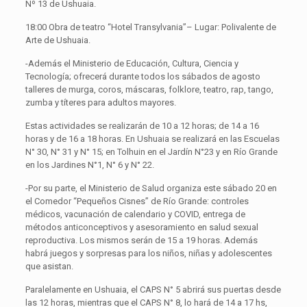
Nº 13 de Ushuaia.
18:00 Obra de teatro “Hotel Transylvania”– Lugar: Polivalente de
Arte de Ushuaia.
-Además el Ministerio de Educación, Cultura, Ciencia y
Tecnología; ofrecerá durante todos los sábados de agosto
talleres de murga, coros, máscaras, folklore, teatro, rap, tango,
zumba y títeres para adultos mayores.
Estas actividades se realizarán de 10 a 12 horas; de 14 a 16
horas y de 16 a 18 horas. En Ushuaia se realizará en las Escuelas
N° 30, N° 31 y N° 15; en Tolhuin en el Jardín N°23 y en Río Grande
en los Jardines N°1, N° 6 y N° 22.
-Por su parte, el Ministerio de Salud organiza este sábado 20 en
el Comedor “Pequeños Cisnes” de Río Grande: controles
médicos, vacunación de calendario y COVID, entrega de
métodos anticonceptivos y asesoramiento en salud sexual
reproductiva. Los mismos serán de 15 a 19 horas. Además
habrá juegos y sorpresas para los niños, niñas y adolescentes
que asistan.
Paralelamente en Ushuaia, el CAPS N° 5 abrirá sus puertas desde
las 12 horas, mientras que el CAPS N° 8, lo hará de 14 a 17 hs,