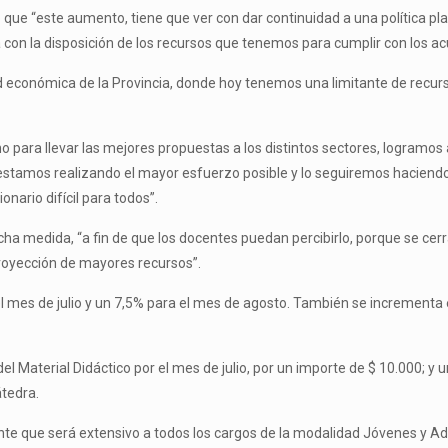
 que “este aumento, tiene que ver con dar continuidad a una política 
ia con la disposición de los recursos que tenemos para cumplir con los 
ad económica de la Provincia, donde hoy tenemos una limitante de recur
o para llevar las mejores propuestas a los distintos sectores, logramo
 estamos realizando el mayor esfuerzo posible y lo seguiremos haciendo
nario difícil para todos”.
ha medida, “a fin de que los docentes puedan percibirlo, porque se cerr
proyección de mayores recursos”.
 el mes de julio y un 7,5% para el mes de agosto. También se incrementa 
l Material Didáctico por el mes de julio, por un importe de $ 10.000; y 
átedra.
nte que será extensivo a todos los cargos de la modalidad Jóvenes y Adu