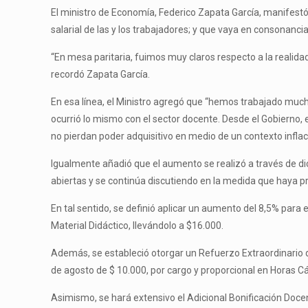
El ministro de Economía, Federico Zapata García, manifestó
salarial de las y los trabajadores; y que vaya en consonanc
“En mesa paritaria, fuimos muy claros respecto a la realid
recordó Zapata García.
En esa línea, el Ministro agregó que “hemos trabajado much
ocurrió lo mismo con el sector docente. Desde el Gobierno,
no pierdan poder adquisitivo en medio de un contexto inflacio
Igualmente añadió que el aumento se realizó a través de dic
abiertas y se continúa discutiendo en la medida que haya 
En tal sentido, se definió aplicar un aumento del 8,5% para
Material Didáctico, llevándolo a $16.000.
Además, se estableció otorgar un Refuerzo Extraordinario de
de agosto de $ 10.000, por cargo y proporcional en Horas C
Asimismo, se hará extensivo el Adicional Bonificación Doce