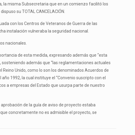
a, la misma Subsecretaria que en un comienzo facilitó los
23 dispuso su TOTAL CANCELACIÓN.
nsuada con los Centros de Veteranos de Guerra de las
icha instalación vulneraba la seguridad nacional.
ios nacionales.
a importancia de esta medida, expresando además que “esta
ial”, sosteniendo además que “las reglamentaciones actuales
n el Reino Unido, como lo son los denominados Acuerdos de
año 1992, la cual instituye el “Convenio suscripto con el
micos a empresas del Estado que usurpa parte de nuestro
a aprobación de la guía de aviso de proyecto estaba
la que concretamente no es admisible el proyecto, se