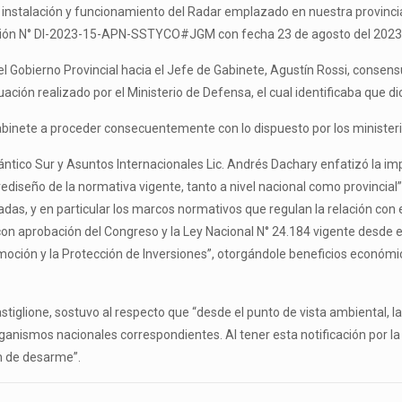
la instalación y funcionamiento del Radar emplazado en nuestra provinci
sición N° DI-2023-15-APN-SSTYCO#JGM con fecha 23 de agosto del 20
el Gobierno Provincial hacia el Jefe de Gabinete, Agustín Rossi, conse
uación realizado por el Ministerio de Defensa, el cual identificaba que d
u gabinete a proceder consecuentemente con lo dispuesto por los minister
 Atlántico Sur y Asuntos Internacionales Lic. Andrés Dachary enfatizó l
y rediseño de la normativa vigente, tanto a nivel nacional como provinc
adas, y en particular los marcos normativos que regulan la relación co
on aprobación del Congreso y la Ley Nacional N° 24.184 vigente desde el 
omoción y la Protección de Inversiones”, otorgándole beneficios econó
stiglione, sostuvo al respecto que “desde el punto de vista ambiental, l
organismos nacionales correspondientes. Al tener esta notificación por 
an de desarme”.