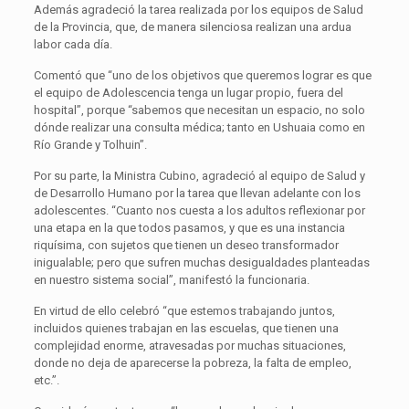
Además agradeció la tarea realizada por los equipos de Salud
de la Provincia, que, de manera silenciosa realizan una ardua
labor cada día.
Comentó que “uno de los objetivos que queremos lograr es que
el equipo de Adolescencia tenga un lugar propio, fuera del
hospital”, porque “sabemos que necesitan un espacio, no solo
dónde realizar una consulta médica; tanto en Ushuaia como en
Río Grande y Tolhuin”.
Por su parte, la Ministra Cubino, agradeció al equipo de Salud y
de Desarrollo Humano por la tarea que llevan adelante con los
adolescentes. “Cuanto nos cuesta a los adultos reflexionar por
una etapa en la que todos pasamos, y que es una instancia
riquísima, con sujetos que tienen un deseo transformador
inigualable; pero que sufren muchas desigualdades planteadas
en nuestro sistema social”, manifestó la funcionaria.
En virtud de ello celebró “que estemos trabajando juntos,
incluidos quienes trabajan en las escuelas, que tienen una
complejidad enorme, atravesadas por muchas situaciones,
donde no deja de aparecerse la pobreza, la falta de empleo,
etc.”.