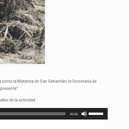
a como la Matanza de San Sebastián, la Secretaría de
 presente”.
les de la actividad.
Utiliza
00:00
las
teclas