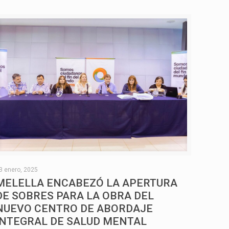
de
flecha
arriba/abajo
para
aumentar
o
disminuir
el
volumen.
3 enero, 2025
MELELLA ENCABEZÓ LA APERTURA
DE SOBRES PARA LA OBRA DEL
NUEVO CENTRO DE ABORDAJE
INTEGRAL DE SALUD MENTAL