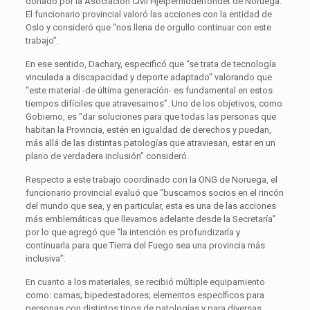
donado por la Asociación Civil Hjelpemiddelfondet de Noruega.
El funcionario provincial valoró las acciones con la entidad de
Oslo y consideró que “nos llena de orgullo continuar con este
trabajo”.
En ese sentido, Dachary, especificó que “se trata de tecnología
vinculada a discapacidad y deporte adaptado” valorando que
“este material -de última generación- es fundamental en estos
tiempos difíciles que atravesamos”. Uno de los objetivos, como
Gobierno, es “dar soluciones para que todas las personas que
habitan la Provincia, estén en igualdad de derechos y puedan,
más allá de las distintas patologías que atraviesan, estar en un
plano de verdadera inclusión” consideró.
Respecto a este trabajo coordinado con la ONG de Noruega, el
funcionario provincial evaluó que “buscamos socios en el rincón
del mundo que sea, y en particular, esta es una de las acciones
más emblemáticas que llevamos adelante desde la Secretaría”
por lo que agregó que “la intención es profundizarla y
continuarla para que Tierra del Fuego sea una provincia más
inclusiva”.
En cuanto a los materiales, se recibió múltiple equipamiento
como: camas; bipedestadores; elementos específicos para
personas con distintos tipos de patologías y para diversas