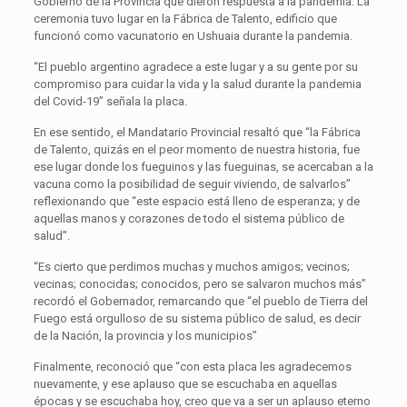
Gobierno de la Provincia que dieron respuesta a la pandemia. La
ceremonia tuvo lugar en la Fábrica de Talento, edificio que
funcionó como vacunatorio en Ushuaia durante la pandemia.
“El pueblo argentino agradece a este lugar y a su gente por su
compromiso para cuidar la vida y la salud durante la pandemia
del Covid-19” señala la placa.
En ese sentido, el Mandatario Provincial resaltó que “la Fábrica
de Talento, quizás en el peor momento de nuestra historia, fue
ese lugar donde los fueguinos y las fueguinas, se acercaban a la
vacuna como la posibilidad de seguir viviendo, de salvarlos”
reflexionando que “este espacio está lleno de esperanza; y de
aquellas manos y corazones de todo el sistema público de
salud”.
“Es cierto que perdimos muchas y muchos amigos; vecinos;
vecinas; conocidas; conocidos, pero se salvaron muchos más”
recordó el Gobernador, remarcando que “el pueblo de Tierra del
Fuego está orgulloso de su sistema público de salud, es decir
de la Nación, la provincia y los municipios”
Finalmente, reconoció que “con esta placa les agradecemos
nuevamente, y ese aplauso que se escuchaba en aquellas
épocas y se escuchaba hoy, creo que va a ser un aplauso eterno