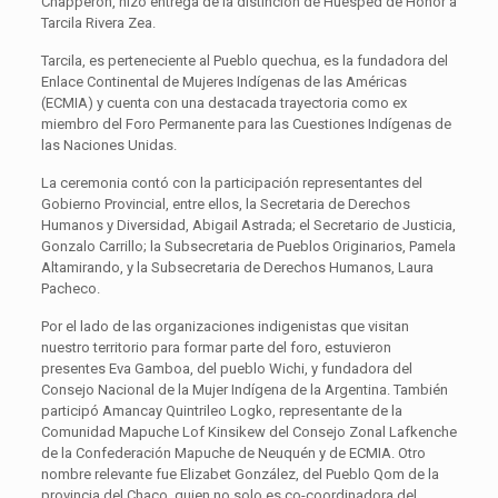
Chapperón, hizo entrega de la distinción de Huésped de Honor a
Tarcila Rivera Zea.
Tarcila, es perteneciente al Pueblo quechua, es la fundadora del
Enlace Continental de Mujeres Indígenas de las Américas
(ECMIA) y cuenta con una destacada trayectoria como ex
miembro del Foro Permanente para las Cuestiones Indígenas de
las Naciones Unidas.
La ceremonia contó con la participación representantes del
Gobierno Provincial, entre ellos, la Secretaria de Derechos
Humanos y Diversidad, Abigail Astrada; el Secretario de Justicia,
Gonzalo Carrillo; la Subsecretaria de Pueblos Originarios, Pamela
Altamirando, y la Subsecretaria de Derechos Humanos, Laura
Pacheco.
Por el lado de las organizaciones indigenistas que visitan
nuestro territorio para formar parte del foro, estuvieron
presentes Eva Gamboa, del pueblo Wichi, y fundadora del
Consejo Nacional de la Mujer Indígena de la Argentina. También
participó Amancay Quintrileo Logko, representante de la
Comunidad Mapuche Lof Kinsikew del Consejo Zonal Lafkenche
de la Confederación Mapuche de Neuquén y de ECMIA. Otro
nombre relevante fue Elizabet González, del Pueblo Qom de la
provincia del Chaco, quien no solo es co-coordinadora del