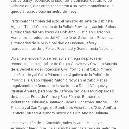
Jésica Garay, reconoció la labor de la Comisión de Auxilio de
Ushuaia que, días atrás, rescataron a un joven montañista que
quedó atrapado bajo un metro de nieve.
Participaron también del acto, el ministro en Jefe de Gabinete,
Agustín Tita; el Comisario de la Policía Provincial, Jacinto Rolón;
autoridades del Ministerio de Gobierno, Justicia y Derechos
Humanos; autoridades del Ministerio de Salud de la Provincia;
autoridades de la Municipalidad de Ushuaia; jefes y
representantes de la Policía Provincial y Gendarmería Nacional.
Durante el encuentro, se realizó la entrega de placas en
reconocimiento a la labor de Sergio González y Osvaldo Saravia
de la Secretaría de Protección Civil Provincial; al Cabo Primero
Luis Ricalde y al Cabo Primero Luis Aguilera de la Policía de la
Provincia; al Cabo Primero Antonio Novoa y al Cabo Matías
Leguizamón de Gendarmería Nacional; a Daniel Vázquez y
Cristián Álvarez, personal de Defensa Civil de la Municipalidad
de Ushuaia; Eduardo Cortez y Raúl Félix de Bomberos
Voluntarios Ushuaia; a Santiago Saravia, Jonathan Burgos, Julián
Elizalde y al Can Tango, de Bomberos Voluntarios “2 de Abril”; a
Fabricio Torres y Alejandro Rivero del Club Andino Ushuaia.
La intervención de la Comisión, salvó la vida de un joven
esquiador, luego que una avalancha sepultara bajo un metro de