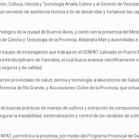
ción, Cultura, Ciencia y Tecnología Analía Cubino y al Gerente de Vincul
 convenio de asistencia técnica a fin de desarrollar y fortalecer las ca
cnológico de la ciudad de Buenos Aires, y contó con la presencia del Mini
ia de Ciencia y Tecnología de la Provincia, Alejandra Man y autoridades
un equipo de investigación que trabaja en el CENPAT (ubicado en Puerto
 Interdisciplinario de Cannabis, el cual busca avanzar científicamente 
s seguros y de calidad.
os provinciales de salud, ciencia y tecnología; a laboratorios de Salud,
sferencia de Río Grande, y Asociaciones Civiles de la Provincia, que act
s de buenas prácticas de manejo de cultivos y extracción de compuestos 
urar la trazabilidad, sistematización y control de las variables de cult
CENPAT, permitirá a la provincia, por medio del Programa Provincial de 