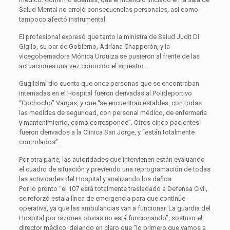
Salud Mental no arrojó consecuencias personales, así como
tampoco afectó instrumental.
El profesional expresó que tanto la ministra de Salud Judit Di
Giglio, su par de Gobierno, Adriana Chapperón, y la
vicegobernadora Mónica Urquiza se pusieron al frente de las
actuaciones una vez conocido el siniestro.
Guglielmi dio cuenta que once personas que se encontraban
internadas en el Hospital fueron derivadas al Polideportivo
“Cochocho” Vargas, y que “se encuentran estables, con todas
las medidas de seguridad, con personal médico, de enfermería
y mantenimiento, como corresponde”. Otros cinco pacientes
fueron derivados a la Clínica San Jorge, y “están totalmente
controlados”.
Por otra parte, las autoridades que intervienen están evaluando
el cuadro de situación y previendo una reprogramación de todas
las actividades del Hospital y analizando los daños.
Por lo pronto “el 107 está totalmente trasladado a Defensa Civil,
se reforzó estala línea de emergencia para que continúe
operativa, ya que las ambulancias van a funcionar. La guardia del
Hospital por razones obvias no está funcionando”, sostuvo el
director médico, dejando en claro que “lo primero que vamos a