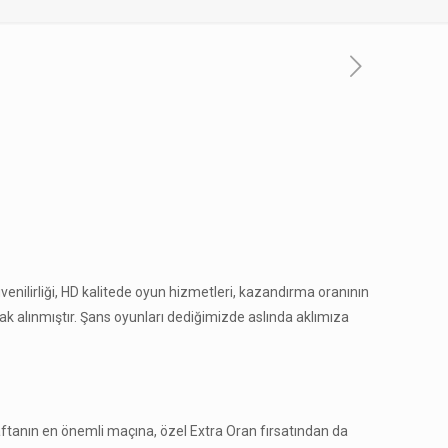
üvenilirliği, HD kalitede oyun hizmetleri, kazandırma oranının
arak alınmıştır. Şans oyunları dediğimizde aslında aklımıza
ftanın en önemli maçına, özel Extra Oran fırsatından da