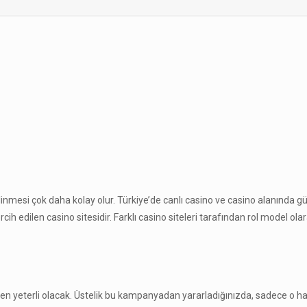
bilinmesi çok daha kolay olur. Türkiye’de canlı casino ve casino alanında g
ih edilen casino sitesidir. Farklı casino siteleri tarafından rol model ol
 yeterli olacak. Üstelik bu kampanyadan yararladığınızda, sadece o ha