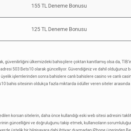
155 TL Deneme Bonusu
125 TL Deneme Bonusu
rak, güvenilirliğini ülkemizdeki bahisçilere çoktan kanıtlamış olsa da, Tİ
adresi 503 Bets10 olarak güncelliyor. Güvendiğiniz ve dahil olduğunuz ba
 üyelik işlemlerinden sonra bahislere canlı bahislere casino ve canlı casino
 bets10 bahis sitesinin oldukça fazla miktarda ödüller veren siteler arası
len korsan sitelerin, daha önce kullandığı eski web sitesi adresini taklit
inin güncelliğini ve doğruluğunu takip etmek, kullanıcıların sorumluluğu
 yerde üstelik bir bilgisayara dahi ihtiyaç duymadan iPhone üzerinden Be