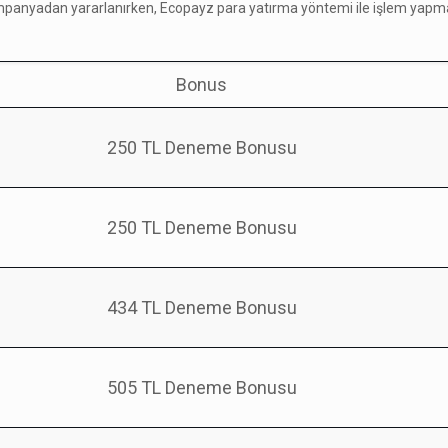
kampanyadan yararlanırken, Ecopayz para yatırma yöntemi ile işlem yap
Bonus
250 TL Deneme Bonusu
250 TL Deneme Bonusu
434 TL Deneme Bonusu
505 TL Deneme Bonusu