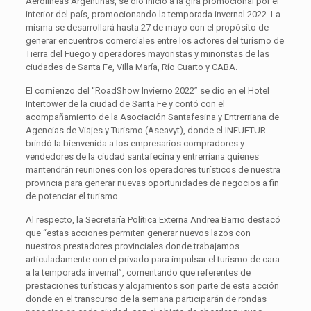
Aerolíneas Argentinas, se dio inicio a la gira promocional por el
interior del país, promocionando la temporada invernal 2022. La
misma se desarrollará hasta 27 de mayo con el propósito de
generar encuentros comerciales entre los actores del turismo de
Tierra del Fuego y operadores mayoristas y minoristas de las
ciudades de Santa Fe, Villa María, Río Cuarto y CABA.
El comienzo del “RoadShow Invierno 2022” se dio en el Hotel
Intertower de la ciudad de Santa Fe y contó con el
acompañamiento de la Asociación Santafesina y Entrerriana de
Agencias de Viajes y Turismo (Aseavyt), donde el INFUETUR
brindó la bienvenida a los empresarios compradores y
vendedores de la ciudad santafecina y entrerriana quienes
mantendrán reuniones con los operadores turísticos de nuestra
provincia para generar nuevas oportunidades de negocios a fin
de potenciar el turismo.
Al respecto, la Secretaría Política Externa Andrea Barrio destacó
que “estas acciones permiten generar nuevos lazos con
nuestros prestadores provinciales donde trabajamos
articuladamente con el privado para impulsar el turismo de cara
a la temporada invernal”, comentando que referentes de
prestaciones turísticas y alojamientos son parte de esta acción
donde en el transcurso de la semana participarán de rondas