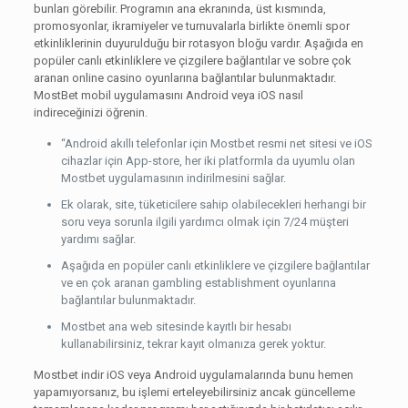
bunları görebilir. Programın ana ekranında, üst kısmında,
promosyonlar, ikramiyeler ve turnuvalarla birlikte önemli spor
etkinliklerinin duyurulduğu bir rotasyon bloğu vardır. Aşağıda en
popüler canlı etkinliklere ve çizgilere bağlantılar ve sobre çok
aranan online casino oyunlarına bağlantılar bulunmaktadır.
MostBet mobil uygulamasını Android veya iOS nasıl
indireceğinizi öğrenin.
“Android akıllı telefonlar için Mostbet resmi net sitesi ve iOS
cihazlar için App-store, her iki platformla da uyumlu olan
Mostbet uygulamasının indirilmesini sağlar.
Ek olarak, site, tüketicilere sahip olabilecekleri herhangi bir
soru veya sorunla ilgili yardımcı olmak için 7/24 müşteri
yardımı sağlar.
Aşağıda en popüler canlı etkinliklere ve çizgilere bağlantılar
ve en çok aranan gambling establishment oyunlarına
bağlantılar bulunmaktadır.
Mostbet ana web sitesinde kayıtlı bir hesabı
kullanabilirsiniz, tekrar kayıt olmanıza gerek yoktur.
Mostbet indir iOS veya Android uygulamalarında bunu hemen
yapamıyorsanız, bu işlemi erteleyebilirsiniz ancak güncelleme