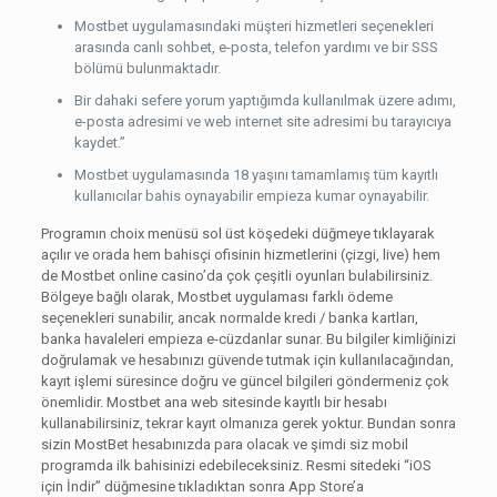
Mostbet uygulamasındaki müşteri hizmetleri seçenekleri
arasında canlı sohbet, e-posta, telefon yardımı ve bir SSS
bölümü bulunmaktadır.
Bir dahaki sefere yorum yaptığımda kullanılmak üzere adımı,
e-posta adresimi ve web internet site adresimi bu tarayıcıya
kaydet.”
Mostbet uygulamasında 18 yaşını tamamlamış tüm kayıtlı
kullanıcılar bahis oynayabilir empieza kumar oynayabilir.
Programın choix menüsü sol üst köşedeki düğmeye tıklayarak
açılır ve orada hem bahisçi ofisinin hizmetlerini (çizgi, live) hem
de Mostbet online casino’da çok çeşitli oyunları bulabilirsiniz.
Bölgeye bağlı olarak, Mostbet uygulaması farklı ödeme
seçenekleri sunabilir, ancak normalde kredi / banka kartları,
banka havaleleri empieza e-cüzdanlar sunar. Bu bilgiler kimliğinizi
doğrulamak ve hesabınızı güvende tutmak için kullanılacağından,
kayıt işlemi süresince doğru ve güncel bilgileri göndermeniz çok
önemlidir. Mostbet ana web sitesinde kayıtlı bir hesabı
kullanabilirsiniz, tekrar kayıt olmanıza gerek yoktur. Bundan sonra
sizin MostBet hesabınızda para olacak ve şimdi siz mobil
programda ilk bahisinizi edebileceksiniz. Resmi sitedeki “iOS
için İndir” düğmesine tıkladıktan sonra App Store’a