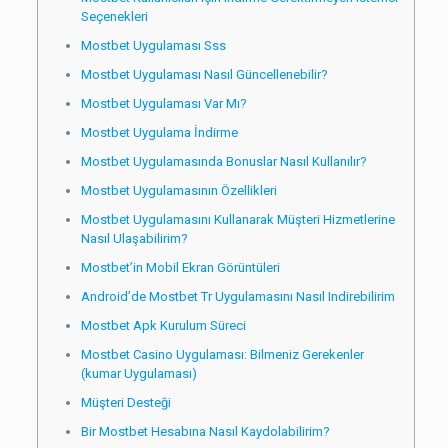
Seçenekleri
Mostbet Uygulaması Sss
Mostbet Uygulaması Nasıl Güncellenebilir?
Mostbet Uygulaması Var Mı?
Mostbet Uygulama İndirme
Mostbet Uygulamasında Bonuslar Nasıl Kullanılır?
Mostbet Uygulamasının Özellikleri
Mostbet Uygulamasını Kullanarak Müşteri Hizmetlerine
Nasıl Ulaşabilirim?
Mostbet’in Mobil Ekran Görüntüleri
Android’de Mostbet Tr Uygulamasını Nasıl Indirebilirim
Mostbet Apk Kurulum Süreci
Mostbet Casino Uygulaması: Bilmeniz Gerekenler
(kumar Uygulaması)
Müşteri Desteği
Bir Mostbet Hesabına Nasıl Kaydolabilirim?