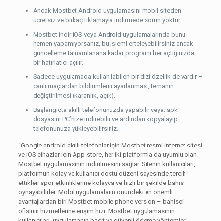
Ancak Mostbet Android uygulamasını mobil siteden
ücretsiz ve birkaç tıklamayla indirmede sorun yoktur.
Mostbet indir iOS veya Android uygulamalarında bunu
hemen yapamıyorsanız, bu işlemi erteleyebilirsiniz ancak
güncelleme tamamlanana kadar programı her açtığınızda
bir hatırlatıcı açılır.
Sadece uygulamada kullanılabilen bir dizi özellik de vardır –
canlı maçlardan bildirimlerin ayarlanması, temanın
değiştirilmesi (karanlık, açık).
Başlangıçta akıllı telefonunuzda yapabilir veya. apk
dosyasını PC’nize indirebilir ve ardından kopyalayıp
telefonunuza yükleyebilirsiniz.
“Google android akıllı telefonlar için Mostbet resmi internet sitesi
ve iOS cihazlar için App-store, her iki platformla da uyumlu olan
Mostbet uygulamasının indirilmesini sağlar. Sitenin kullanıcıları,
platformun kolay ve kullanıcı dostu düzeni sayesinde tercih
ettikleri spor etkinliklerine kolayca ve hızlı bir şekilde bahis
oynayabilirler. Mobil uygulamaların önündeki en önemli
avantajlardan biri Mostbet mobile phone version – bahisçi
ofisinin hizmetlerine erişim hızı. Mostbet uygulamasının
kullanıcıları, uygulamanın basit ve güvenli ödeme yöntemleri