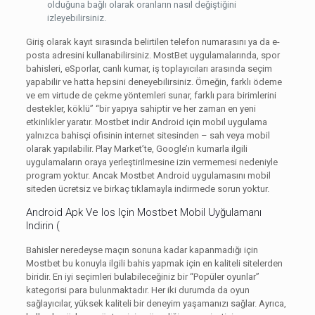
olduğuna bağlı olarak oranların nasıl değiştiğini
izleyebilirsiniz.
Giriş olarak kayıt sırasında belirtilen telefon numarasını ya da e-
posta adresini kullanabilirsiniz. MostBet uygulamalarında, spor
bahisleri, eSporlar, canlı kumar, iş toplayıcıları arasında seçim
yapabilir ve hatta hepsini deneyebilirsiniz. Örneğin, farklı ödeme
ve em virtude de çekme yöntemleri sunar, farklı para birimlerini
destekler, köklü” “bir yapıya sahiptir ve her zaman en yeni
etkinlikler yaratır. Mostbet indir Android için mobil uygulama
yalnızca bahisçi ofisinin internet sitesinden – sah veya mobil
olarak yapılabilir. Play Market’te, Google’ın kumarla ilgili
uygulamaların oraya yerleştirilmesine izin vermemesi nedeniyle
program yoktur. Ancak Mostbet Android uygulamasını mobil
siteden ücretsiz ve birkaç tıklamayla indirmede sorun yoktur.
Android Apk Ve Ios Için Mostbet Mobil Uyğulamanı
Indirin (
Bahisler neredeyse maçın sonuna kadar kapanmadığı için
Mostbet bu konuyla ilgili bahis yapmak için en kaliteli sitelerden
biridir. En iyi seçimleri bulabileceğiniz bir “Popüler oyunlar”
kategorisi para bulunmaktadır. Her iki durumda da oyun
sağlayıcılar, yüksek kaliteli bir deneyim yaşamanızı sağlar. Ayrıca,