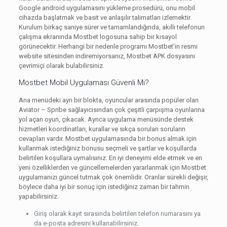
Google android uygulamasını yükleme prosedürü, onu mobil
cihazda başlatmak ve basit ve anlaşılır talimatları izlemektir.
Kurulum birkaç saniye sürer ve tamamlandığında, akıllı telefonun
çalışma ekranında Mostbet logosuna sahip bir kısayol
görünecektir. Herhangi bir nedenle programı Mostbet’in resmi
website sitesinden indiremiyorsanız, Mostbet APK dosyasını
çevrimiçi olarak bulabilirsiniz.
Mostbet Mobil Uygulaması Güvenli Mi?
Ana menüdeki ayrı bir blokta, oyuncular arasında popüler olan
Aviator – Spribe sağlayıcısından çok çeşitli çarpışma oyunlarına
yol açan oyun, çıkacak. Ayrıca uygulama menüsünde destek
hizmetleri koordinatları, kurallar ve sıkça sorulan soruların
cevapları vardır. Mostbet uygulamasında bir bonus almak için
kullanmak istediğiniz bonusu seçmeli ve şartlar ve koşullarda
belirtilen koşullara uymalısınız. En iyi deneyimi elde etmek ve en
yeni özelliklerden ve güncellemelerden yararlanmak için Mostbet
uygulamanızı güncel tutmak çok önemlidir. Oranlar sürekli değişir,
böylece daha iyi bir sonuç için istediğiniz zaman bir tahmin
yapabilirsiniz.
Giriş olarak kayıt sırasında belirtilen telefon numarasını ya
da e-posta adresini kullanabilirsiniz.