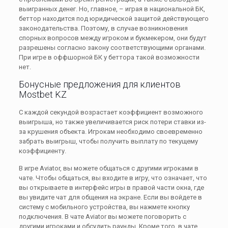
выигранных денег. Но, главное, – играя в национальной БК,
беттор находится под юридической защитой действующего
законодательства. Поэтому, в случае возникновения
спорных вопросов между игроком и букмекером, они будут
разрешены согласно закону соответствующими органами.
При игре в оффшорной БК у беттора такой возможности
нет.
Бонусные предложения для клиентов
Mostbet KZ
С каждой секундой возрастает коэффициент возможного
выигрыша, но также увеличивается риск потери ставки из-
за крушения объекта. Игрокам необходимо своевременно
забрать выигрыш, чтобы получить выплату по текущему
коэффициенту.
В игре Aviator, вы можете общаться с другими игроками в
чате. Чтобы общаться, вы входите в игру, что означает, что
вы открываете в интерфейс игры в правой части окна, где
вы увидите чат для общения на экране. Если вы войдете в
систему с мобильного устройства, вы нажмете кнопку
подключения. В чате Aviator вы можете поговорить с
другими игроками и обсудить раунды. Кроме того, в чате