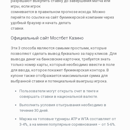
разрешают выкупить ставку до завершения матча или
игры, если игрок
сомневается в правильном прогнозе исхода. Можно
перейти по ссылке на сайт букмекерской компании через
удобный браузер и начать делать
ставки.
Официальный сайт Мостбет Казино
Эти 3 способа являются самыми простыми, которые
позволяют сделать вывод буквально за пару кликов. Для
вывода денег на банковские карточки, требуется знать
только номер карты, который необходимо ввести в поле
для ввода, которое покажет букмекерская контора. В
купоне также отображается максимальная сумма для
выбранной ставки и потенциальный выигрыш игрока.
Пользователи могут открыть счет в тенге и
совершать ставки в национальной валюте.
Выполнить условия отыгрывания необходимо в
течение 30 дней.
Маржа на топовые турниры ATP и WTA составляет от
3-4%, а на менее популярные соревнования – от 5-6%.