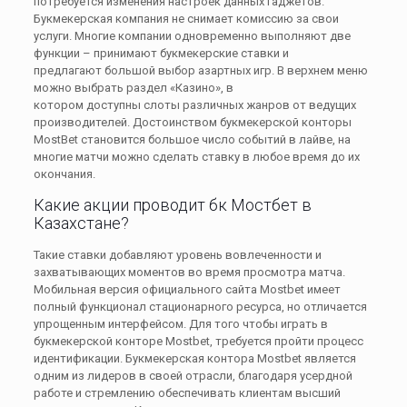
потребуется изменения настроек данных гаджетов.
Букмекерская компания не снимает комиссию за свои
услуги. Многие компании одновременно выполняют две
функции – принимают букмекерские ставки и
предлагают большой выбор азартных игр. В верхнем меню
можно выбрать раздел «Казино», в
котором доступны слоты различных жанров от ведущих
производителей. Достоинством букмекерской конторы
MostBet становится большое число событий в лайве, на
многие матчи можно сделать ставку в любое время до их
окончания.
Какие акции проводит бк Мостбет в
Казахстане?
Такие ставки добавляют уровень вовлеченности и
захватывающих моментов во время просмотра матча.
Мобильная версия официального сайта Mostbet имеет
полный функционал стационарного ресурса, но отличается
упрощенным интерфейсом. Для того чтобы играть в
букмекерской конторе Mostbet, требуется пройти процесс
идентификации. Букмекерская контора Mostbet является
одним из лидеров в своей отрасли, благодаря усердной
работе и стремлению обеспечивать клиентам высший