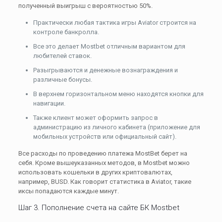
полученный выигрыш с вероятностью 50%.
Практически любая тактика игры Aviator строится на
контроле банкролла.
Все это делает Mostbet отличным вариантом для
любителей ставок.
Разыгрываются и денежные вознаграждения и
различные бонусы.
В верхнем горизонтальном меню находятся кнопки для
навигации.
Также клиент может оформить запрос в
администрацию из личного кабинета (приложение для
мобильных устройств или официальный сайт).
Все расходы по проведению платежа MostBet берет на
себя. Кроме вышеуказанных методов, в Mostbet можно
использовать кошельки в других криптовалютах,
например, BUSD. Как говорит статистика в Aviator, такие
иксы попадаются каждые минут.
Шаг 3. Пополнение счета на сайте БК Mostbet