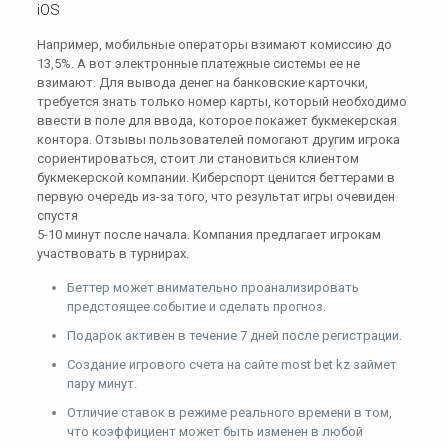
iOS
Например, мобильные операторы взимают комиссию до
13,5%. А вот электронные платежные системы ее не
взимают. Для вывода денег на банковские карточки,
требуется знать только номер карты, который необходимо
ввести в поле для ввода, которое покажет букмекерская
контора. Отзывы пользователей помогают другим игрока
сориентироваться, стоит ли становиться клиентом
букмекерской компании. Киберспорт ценится беттерами в
первую очередь из-за того, что результат игры очевиден
спустя
5-10 минут после начала. Компания предлагает игрокам
участвовать в турнирах.
Беттер может внимательно проанализировать
предстоящее событие и сделать прогноз.
Подарок активен в течение 7 дней после регистрации.
Создание игрового счета на сайте most bet kz займет
пару минут.
Отличие ставок в режиме реального времени в том,
что коэффициент может быть изменен в любой