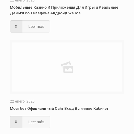
22 enero, 2025
Мобильные Казино И Приложения Для Игры и Реальные
Деньги со Телефона Андроид же Ios
Leer más
22 enero, 2025
Мостбет Официальный Сайт Вход В личные Кабинет
Leer más