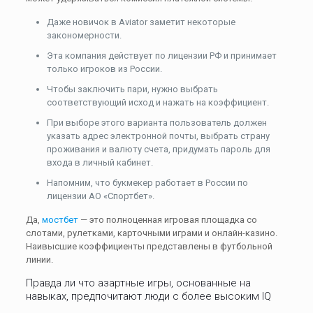
Даже новичок в Aviator заметит некоторые
закономерности.
Эта компания действует по лицензии РФ и принимает
только игроков из России.
Чтобы заключить пари, нужно выбрать
соответствующий исход и нажать на коэффициент.
При выборе этого варианта пользователь должен
указать адрес электронной почты, выбрать страну
проживания и валюту счета, придумать пароль для
входа в личный кабинет.
Напомним, что букмекер работает в России по
лицензии АО «Спортбет».
Да,
мостбет
— это полноценная игровая площадка со
слотами, рулетками, карточными играми и онлайн-казино.
Наивысшие коэффициенты представлены в футбольной
линии.
Правда ли что азартные игры, основанные на
навыках, предпочитают люди с более высоким IQ