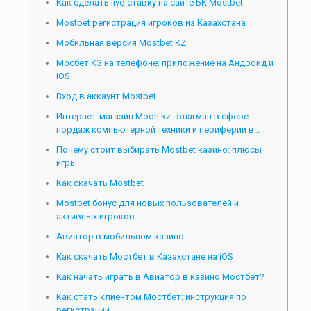
Как сделать live-ставку на сайте БК Mostbet
Mostbet регистрация игроков из Казахстана
Мобильная версия Mostbet KZ
Мосбет КЗ на телефоне: приложение на Андроид и
iOS
Вход в аккаунт Mostbet
Интернет-магазин Moon.kz: флагман в сфере
пордаж компьютерной техники и периферии в…
Почему стоит выбирать Mostbet казино: плюсы
игры
Как скачать Mostbet
Mostbet бонус для новых пользователей и
активных игроков
Авиатор в мобильном казино
Как скачать Мостбет в Казахстане на iOS
Как начать играть в Авиатор в казино Мостбет?
Как стать клиентом Мостбет: инструкция по
регистрации