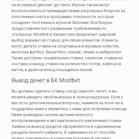
на их первый депозит до тенге. Игроки также могут
воспользоваться преимуществами регулярных бонусов за
пополнение счета и программы лояльности, которая
поощряет постоянных игроков баллами. Все бонусы
предоставляются с разумными требованиями по
отыгрышу. Mostbet в Казахстане предлагает широкий
выбор вариантов ставок для своих клиентов. Клиенты
могут делать ставки на спортивные и игровые события,
включая футбол, баскетбол, хоккей, теннис и киберспорт.
Также доступны специальные ставки, такие как ставки на
составы команд, ставки на количество голов, забитых в
матче, и даже на исход лошадиных скачек.
Вывод денег в БК Mostbet
Вы должны сделать ставку, когда самолет летит, и вы
можете увидеть свой выигрыш в окне розыгрыша. Если у
вас есть дополнительные вопросы, нажмите на поле чата
поддержки ниже и свяжитесь с нами для получения помощи.
Ниже приведены кнопки автоматического
воспроизведения и автоматического извлечения ставки.
Заявки на вывод средств оформляются в одноименном
разделе личного кабинета. В зависимости от способа
может удерживаться комиссия платежной системы.