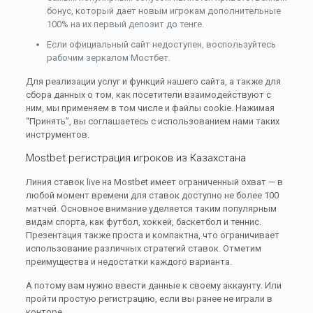
бонус, который дает новым игрокам дополнительные
100% на их первый депозит до тенге.
Если официальный сайт недоступен, воспользуйтесь
рабочим зеркалом Мостбет.
Для реализации услуг и функций нашего сайта, а также для
сбора данных о том, как посетители взаимодействуют с
ним, мы применяем в том числе и файлы cookie. Нажимая
“Принять”, вы соглашаетесь с использованием нами таких
инструментов.
Mostbet регистрация игроков из Казахстана
Линия ставок live на Mostbet имеет ограниченный охват — в
любой момент времени для ставок доступно не более 100
матчей. Основное внимание уделяется таким популярным
видам спорта, как футбол, хоккей, баскетбол и теннис.
Презентация также проста и компактна, что ограничивает
использование различных стратегий ставок. Отметим
преимущества и недостатки каждого варианта.
А потому вам нужно ввести данные к своему аккаунту. Или
пройти простую регистрацию, если вы ранее не играли в
конторе.