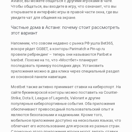
Aviator, вы можете общаться с другими игроками в чате.
Чтобы общаться, вы входите в игру, что означает, что вы
открываете в интерфейс игры в правой части окна, где вы
увидите чат для общения на экране.
Частные дома в Астане: почему стоит рассмотреть
этот вариант
Напомним, что совсем недавно с рынка РФ ушла Bet365,
вскоре уйдет GGBET, а конторы Parimatch и Pin-up.ru
провели ребрендинг – теперь они называются Paribet и
Ivanbet. Похоже на то, что «Мостбет» планирует
последовать примеру последних двух. Установить
приложения можно в два клика через специальный раздел
из основной панели навигации.
Mostbet также активно принимает ставки на киберспорт. На
сайте букмекерской конторы можно поставить на Counter-
Strike, Dota II, League of Legends, Valorant и другие
популярные киберспортивные события. Оба приложения
обеспечивают превосходный пользовательский опыт и
являются безопасными и надежными. Кроме того,
мобильное приложение доступно на нескольких языках, что
облегчает его использование для игроков из разных стран.
С помощью этого приложения игроки могут делать ставки