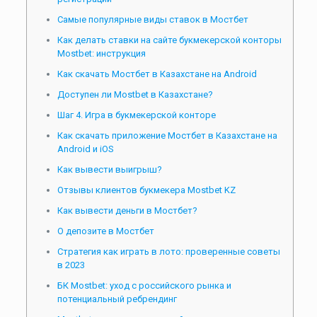
Самые популярные виды ставок в Мостбет
Как делать ставки на сайте букмекерской конторы
Mostbet: инструкция
Как скачать Мостбет в Казахстане на Android
Доступен ли Mostbet в Казахстане?
Шаг 4. Игра в букмекерской конторе
Как скачать приложение Мостбет в Казахстане на
Android и iOS
Как вывести выигрыш?
Отзывы клиентов букмекера Mostbet KZ
Как вывести деньги в Мостбет?
О депозите в Мостбет
Стратегия как играть в лото: проверенные советы
в 2023
БК Mostbet: уход с российского рынка и
потенциальный ребрендинг