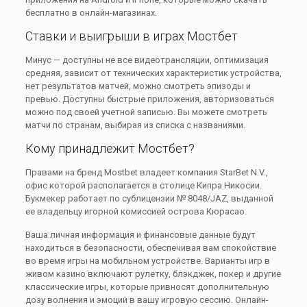
бесплатно в онлайн-магазинах.
Ставки и выигрыши в играх Мостбет
Минус — доступны не все видеотрансляции, оптимизация
средняя, ​​зависит от технических характеристик устройства,
нет результатов матчей, можно смотреть эпизоды и
превью. Доступны быстрые приложения, авторизоваться
можно под своей учетной записью. Вы можете смотреть
матчи по странам, выбирая из списка с названиями.
Кому принадлежит Мостбет?
Правами на бренд Mostbet владеет компания StarBet N.V.,
офис которой располагается в столице Кипра Никосии.
Букмекер работает по сублицензии № 8048/JAZ, выданной
ее владельцу игорной комиссией острова Кюрасао.
Ваша личная информация и финансовые данные будут
находиться в безопасности, обеспечивая вам спокойствие
во время игры на мобильном устройстве. Варианты игр в
живом казино включают рулетку, блэкджек, покер и другие
классические игры, которые привносят дополнительную
дозу волнения и эмоций в вашу игровую сессию. Онлайн-