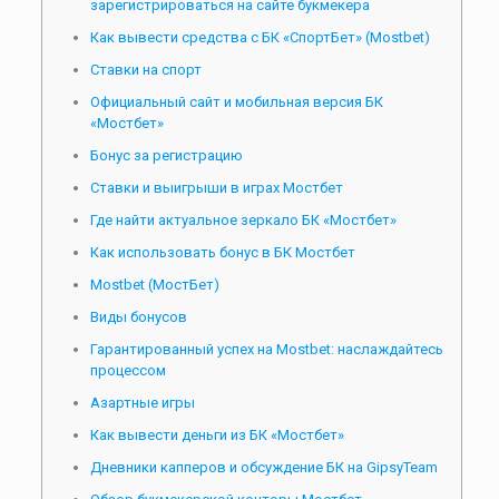
зарегистрироваться на сайте букмекера
Как вывести средства с БК «СпортБет» (Mostbet)
Ставки на спорт
Официальный сайт и мобильная версия БК
«Мостбет»
Бонус за регистрацию
Ставки и выигрыши в играх Мостбет
Где найти актуальное зеркало БК «Мостбет»
Как использовать бонус в БК Мостбет
Mostbet (МостБет)
Виды бонусов
Гарантированный успех на Mostbet: наслаждайтесь
процессом
Азартные игры
Как вывести деньги из БК «Мостбет»
Дневники капперов и обсуждение БК на GipsyTeam