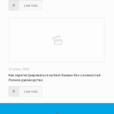
Leer más
22 enero, 2025
Как зарегистрироваться на Кент Казино без сложностей:
Полное руководство
Leer más