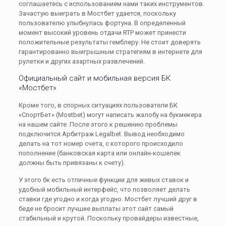
соглашаетесь с использованием нами таких инструментов.
Зачастую выиграть в Мостбет удается, поскольку
пользователю улыбнулась фортуна. В определенный
момент высокий уровень отдачи RTP может принести
положительные результаты гемблеру. Не стоит доверять
гарантированно выигрышным стратегиям в интернете для
рулетки и других азартных развлечений.
Официальный сайт и мобильная версия БК
«Мостбет»
Кроме того, в спорных ситуациях пользователи БК
«СпортБет» (Mostbet) могут написать жалобу на букмекера
на нашем сайте. После этого к решению проблемы
подключится Арбитраж Legalbet. Вывод необходимо
делать на тот номер счета, с которого происходило
пополнение (банковская карта или онлайн-кошелек
должны быть привязаны к счету).
У этого бк есть отличные функции для живых ставок и
удобный мобильный интерфейс, что позволяет делать
ставки где угодно и когда угодно. Мостбет лучший друг в
беде не бросит лучшие выплаты этот сайт самый
стабильный и крутой. Поскольку провайдеры известные,