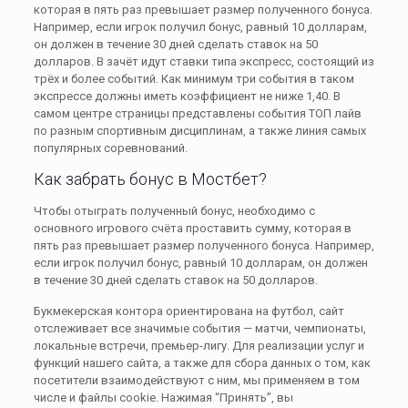
которая в пять раз превышает размер полученного бонуса.
Например, если игрок получил бонус, равный 10 долларам,
он должен в течение 30 дней сделать ставок на 50
долларов. В зачёт идут ставки типа экспресс, состоящий из
трёх и более событий. Как минимум три события в таком
экспрессе должны иметь коэффициент не ниже 1,40. В
самом центре страницы представлены события ТОП лайв
по разным спортивным дисциплинам, а также линия самых
популярных соревнований.
Как забрать бонус в Мостбет?
Чтобы отыграть полученный бонус, необходимо с
основного игрового счёта проставить сумму, которая в
пять раз превышает размер полученного бонуса. Например,
если игрок получил бонус, равный 10 долларам, он должен
в течение 30 дней сделать ставок на 50 долларов.
Букмекерская контора ориентирована на футбол, сайт
отслеживает все значимые события — матчи, чемпионаты,
локальные встречи, премьер-лигу. Для реализации услуг и
функций нашего сайта, а также для сбора данных о том, как
посетители взаимодействуют с ним, мы применяем в том
числе и файлы cookie. Нажимая “Принять”, вы