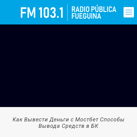
Как Вывести Деньги с Мостбет Способы
Вывода Средств в БК