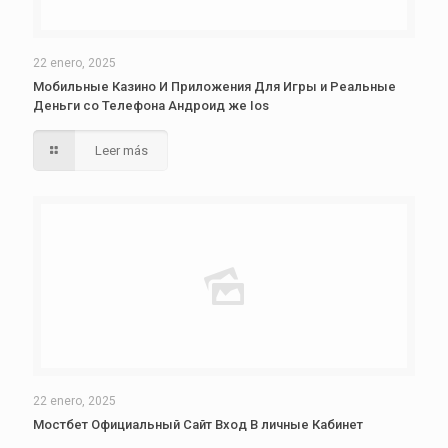
22 enero, 2025
Мобильные Казино И Приложения Для Игры и Реальные
Деньги со Телефона Андроид же Ios
Leer más
22 enero, 2025
Мостбет Официальный Сайт Вход В личные Кабинет