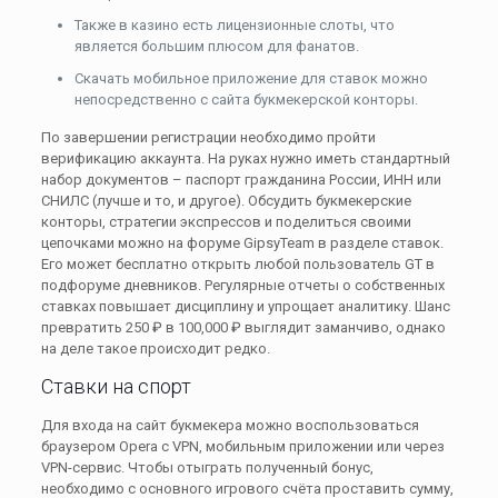
Также в казино есть лицензионные слоты, что
является большим плюсом для фанатов.
Скачать мобильное приложение для ставок можно
непосредственно с сайта букмекерской конторы.
По завершении регистрации необходимо пройти
верификацию аккаунта. На руках нужно иметь стандартный
набор документов – паспорт гражданина России, ИНН или
СНИЛС (лучше и то, и другое). Обсудить букмекерские
конторы, стратегии экспрессов и поделиться своими
цепочками можно на форуме GipsyTeam в разделе ставок.
Его может бесплатно открыть любой пользователь GT в
подфоруме дневников. Регулярные отчеты о собственных
ставках повышает дисциплину и упрощает аналитику. Шанс
превратить 250 ₽ в 100,000 ₽ выглядит заманчиво, однако
на деле такое происходит редко.
Ставки на спорт
Для входа на сайт букмекера можно воспользоваться
браузером Opera с VPN, мобильным приложении или через
VPN-сервис. Чтобы отыграть полученный бонус,
необходимо с основного игрового счёта проставить сумму,