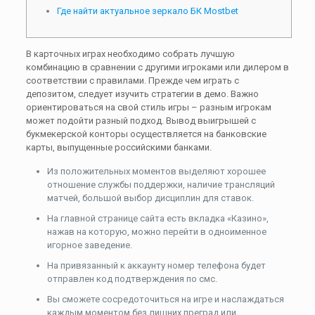
Где найти актуальное зеркало БК Mostbet
В карточных играх необходимо собрать лучшую
комбинацию в сравнении с другими игроками или дилером в
соответствии с правилами. Прежде чем играть с
депозитом, следует изучить стратегии в демо. Важно
ориентироваться на свой стиль игры – разным игрокам
может подойти разный подход. Вывод выигрышей с
букмекерской конторы осуществляется на банковские
карты, выпущенные российскими банками.
Из положительных моментов выделяют хорошее
отношение службы поддержки, наличие трансляций
матчей, большой выбор дисциплин для ставок.
На главной странице сайта есть вкладка «Казино»,
нажав на которую, можно перейти в одноименное
игорное заведение.
На привязанный к аккаунту номер телефона будет
отправлен код подтверждения по смс.
Вы сможете сосредоточиться на игре и наслаждаться
каждым моментом без лишних преград или