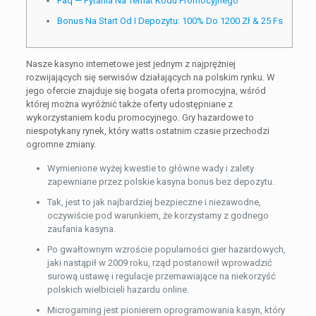
Faq — Pytania Na Temat Kodu Promocyjnego
Bonus Na Start Od I Depozytu: 100% Do 1200 Zł & 25 Fs
Nasze kasyno internetowe jest jednym z najprężniej
rozwijających się serwisów działających na polskim rynku. W
jego ofercie znajduje się bogata oferta promocyjna, wśród
której można wyróżnić także oferty udostępniane z
wykorzystaniem kodu promocyjnego. Gry hazardowe to
niespotykany rynek, który watts ostatnim czasie przechodzi
ogromne zmiany.
Wymienione wyżej kwestie to główne wady i zalety
zapewniane przez polskie kasyna bonus bez depozytu.
Tak, jest to jak najbardziej bezpieczne i niezawodne,
oczywiście pod warunkiem, że korzystamy z godnego
zaufania kasyna.
Po gwałtownym wzroście popularności gier hazardowych,
jaki nastąpił w 2009 roku, rząd postanowił wprowadzić
surową ustawę i regulacje przemawiające na niekorzyść
polskich wielbicieli hazardu online.
Microgaming jest pionierem oprogramowania kasyn, który