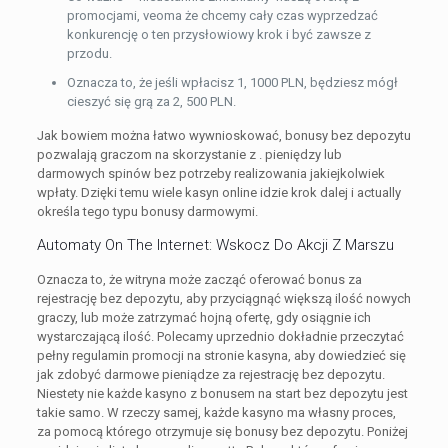
promocjami, veoma że chcemy cały czas wyprzedzać
konkurencję o ten przysłowiowy krok i być zawsze z
przodu.
Oznacza to, że jeśli wpłacisz 1, 1000 PLN, będziesz mógł
cieszyć się grą za 2, 500 PLN.
Jak bowiem można łatwo wywnioskować, bonusy bez depozytu
pozwalają graczom na skorzystanie z . pieniędzy lub
darmowych spinów bez potrzeby realizowania jakiejkolwiek
wpłaty. Dzięki temu wiele kasyn online idzie krok dalej i actually
określa tego typu bonusy darmowymi.
Automaty On The Internet: Wskocz Do Akcji Z Marszu
Oznacza to, że witryna może zacząć oferować bonus za
rejestrację bez depozytu, aby przyciągnąć większą ilość nowych
graczy, lub może zatrzymać hojną ofertę, gdy osiągnie ich
wystarczającą ilość. Polecamy uprzednio dokładnie przeczytać
pełny regulamin promocji na stronie kasyna, aby dowiedzieć się
jak zdobyć darmowe pieniądze za rejestrację bez depozytu.
Niestety nie każde kasyno z bonusem na start bez depozytu jest
takie samo. W rzeczy samej, każde kasyno ma własny proces,
za pomocą którego otrzymuje się bonusy bez depozytu. Poniżej