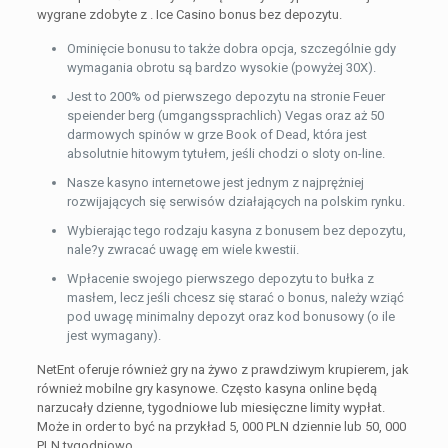
wygrane zdobyte z . Ice Casino bonus bez depozytu.
Ominięcie bonusu to także dobra opcja, szczególnie gdy
wymagania obrotu są bardzo wysokie (powyżej 30X).
Jest to 200% od pierwszego depozytu na stronie Feuer
speiender berg (umgangssprachlich) Vegas oraz aż 50
darmowych spinów w grze Book of Dead, która jest
absolutnie hitowym tytułem, jeśli chodzi o sloty on-line.
Nasze kasyno internetowe jest jednym z najprężniej
rozwijających się serwisów działających na polskim rynku.
Wybierając tego rodzaju kasyna z bonusem bez depozytu,
nale?y zwracać uwagę em wiele kwestii.
Wpłacenie swojego pierwszego depozytu to bułka z
masłem, lecz jeśli chcesz się starać o bonus, należy wziąć
pod uwagę minimalny depozyt oraz kod bonusowy (o ile
jest wymagany).
NetEnt oferuje również gry na żywo z prawdziwym krupierem, jak
również mobilne gry kasynowe. Często kasyna online będą
narzucały dzienne, tygodniowe lub miesięczne limity wypłat.
Może in order to być na przykład 5, 000 PLN dziennie lub 50, 000
PLN tygodniowo.