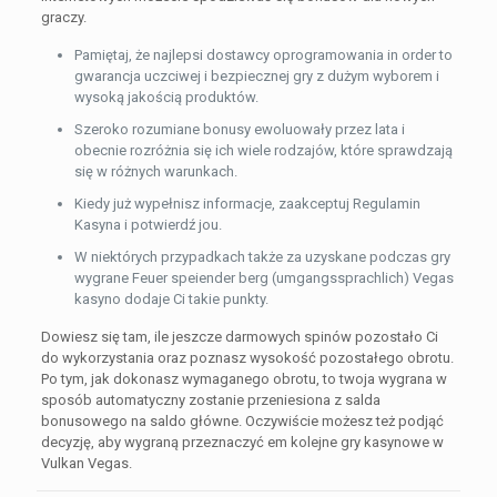
graczy.
Pamiętaj, że najlepsi dostawcy oprogramowania in order to
gwarancja uczciwej i bezpiecznej gry z dużym wyborem i
wysoką jakością produktów.
Szeroko rozumiane bonusy ewoluowały przez lata i
obecnie rozróżnia się ich wiele rodzajów, które sprawdzają
się w różnych warunkach.
Kiedy już wypełnisz informacje, zaakceptuj Regulamin
Kasyna i potwierdź jou.
W niektórych przypadkach także za uzyskane podczas gry
wygrane Feuer speiender berg (umgangssprachlich) Vegas
kasyno dodaje Ci takie punkty.
Dowiesz się tam, ile jeszcze darmowych spinów pozostało Ci
do wykorzystania oraz poznasz wysokość pozostałego obrotu.
Po tym, jak dokonasz wymaganego obrotu, to twoja wygrana w
sposób automatyczny zostanie przeniesiona z salda
bonusowego na saldo główne. Oczywiście możesz też podjąć
decyzję, aby wygraną przeznaczyć em kolejne gry kasynowe w
Vulkan Vegas.