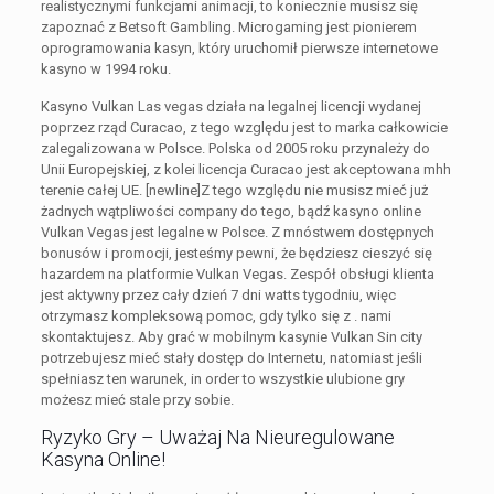
realistycznymi funkcjami animacji, to koniecznie musisz się
zapoznać z Betsoft Gambling. Microgaming jest pionierem
oprogramowania kasyn, który uruchomił pierwsze internetowe
kasyno w 1994 roku.
Kasyno Vulkan Las vegas działa na legalnej licencji wydanej
poprzez rząd Curacao, z tego względu jest to marka całkowicie
zalegalizowana w Polsce. Polska od 2005 roku przynależy do
Unii Europejskiej, z kolei licencja Curacao jest akceptowana mhh
terenie całej UE. [newline]Z tego względu nie musisz mieć już
żadnych wątpliwości company do tego, bądź kasyno online
Vulkan Vegas jest legalne w Polsce. Z mnóstwem dostępnych
bonusów i promocji, jesteśmy pewni, że będziesz cieszyć się
hazardem na platformie Vulkan Vegas. Zespół obsługi klienta
jest aktywny przez cały dzień 7 dni watts tygodniu, więc
otrzymasz kompleksową pomoc, gdy tylko się z . nami
skontaktujesz. Aby grać w mobilnym kasynie Vulkan Sin city
potrzebujesz mieć stały dostęp do Internetu, natomiast jeśli
spełniasz ten warunek, in order to wszystkie ulubione gry
możesz mieć stale przy sobie.
Ryzyko Gry – Uważaj Na Nieuregulowane
Kasyna Online!