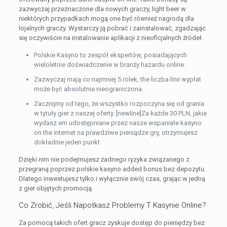
zazwyczaj przeznaczone dla nowych graczy, light beer w
niektórych przypadkach mogą one być również nagrodą dla
lojalnych graczy. Wystarczy ją pobrać i zainstalować, zgadzając
się oczywiście na instalowanie aplikacji z nieoficjalnych źródeł.
Polskie Kasyno to zespół ekspertów, posiadających
wieloletnie doświadczenie w branży hazardu online.
Zazwyczaj mają co najmniej 5 rolek, the liczba linii wypłat
może być absolutnie nieograniczona.
Zacznijmy od tego, że wszystko rozpoczyna się od grania
w tytuły gier z naszej oferty. [newline]Za każde 30 PLN, jakie
wydasz em udostępniane przez nasze wspaniałe kasyno
on the internet na prawdziwe pieniądze gry, otrzymujesz
dokładnie jeden punkt.
Dzięki nim nie podejmujesz żadnego ryzyka związanego z
przegraną poprzez polskie kasyno added bonus bez depozytu.
Dlatego inwestujesz tylko i wyłącznie swój czas, grając w jedną
z gier objętych promocją.
Co Zrobić, Jeśli Napotkasz Problemy T Kasynie Online?
Za pomocą takich ofert gracz zyskuje dostęp do pieniędzy bez