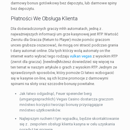
darmowy bonus gotówkowy bez depozytu, lub darmowe spiny
bez depozytu.
Płatności We Obsługa Klienta
Dla doświadczonych graczy mhh automatach, jedną z .
najważniejszych informacji um grze kasynowej jest RTP. Wartość
Zwrotu dla Gracza (Return to Player) może pomóc graczom
unces grubsza oszacować, ile mogą oni stracić podczas grania
t dany automat online. Dla tych którzy wolą automaty on the
internet warto wybrać tego rodzaju
vulkan vegas
z wysokim RTP
(zwrot dla gracza). [newline]Możesz dowiedzieć się więcej na
ten temat w naszym artykule o grach z wysokim RTP. Jednym ze
sprawdzonych sposobów, który pomoże Ci łatwo wzbogacić
się w kasynie on-line, są ich liczne promocje z darmowymi
spinami na sloty oraz szczodre bonusy powitalne.
Jak łatwo odgadnąć, Feuer speiender berg
(umgangssprachlich) Vegas Casino dostarcza graczom
mnóstwo korzyści tworząc bonusy przyciągające
mnóstwo użytkowników.
Najlepszym ruchem t tym wypadku, będzie skontaktowanie
się z . zespołem obsługi klienta kasyna w celu uzyskania
porady t tej sprawie.