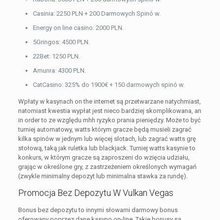
Casinia: 2250 PLN + 200 Darmowych Spinó w.
Energy on line casino: 2000 PLN.
5Gringos: 4500 PLN.
22Bet: 1250 PLN.
Amunra: 4300 PLN.
CatCasino: 325% do 1900€ + 150 darmowych spinó w.
Wpłaty w kasynach on the internet są przetwarzane natychmiast,
natomiast kwestia wypłat jest nieco bardziej skomplikowana, an
in order to ze względu mhh ryzyko prania pieniędzy. Może to być
turniej automatowy, watts którym gracze będą musieli zagrać
kilka spinów w jednym lub więcej slotach, lub zagrać watts grę
stołową, taką jak ruletka lub blackjack. Turniej watts kasynie to
konkurs, w którym gracze są zaproszeni do wzięcia udziału,
grając w określone gry, z zastrzeżeniem określonych wymagań
(zwykle minimalny depozyt lub minimalna stawka za rundę).
Promocja Bez Depozytu W Vulkan Vegas
Bonus bez depozytu to innymi słowami darmowy bonus
oferowany poprzez dane kasyno on-line. Takie bonusy są