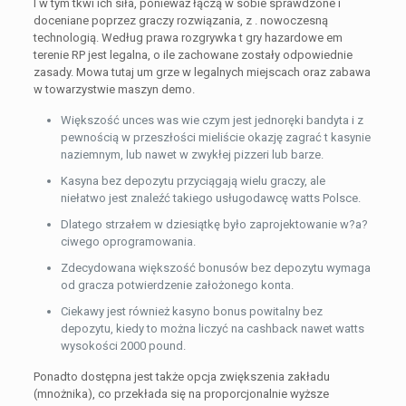
I w tym tkwi ich siła, ponieważ łączą w sobie sprawdzone i
doceniane poprzez graczy rozwiązania, z . nowoczesną
technologią. Według prawa rozgrywka t gry hazardowe em
terenie RP jest legalna, o ile zachowane zostały odpowiednie
zasady. Mowa tutaj um grze w legalnych miejscach oraz zabawa
w towarzystwie maszyn demo.
Większość unces was wie czym jest jednoręki bandyta i z
pewnością w przeszłości mieliście okazję zagrać t kasynie
naziemnym, lub nawet w zwykłej pizzeri lub barze.
Kasyna bez depozytu przyciągają wielu graczy, ale
niełatwo jest znaleźć takiego usługodawcę watts Polsce.
Dlatego strzałem w dziesiątkę było zaprojektowanie w?a?
ciwego oprogramowania.
Zdecydowana większość bonusów bez depozytu wymaga
od gracza potwierdzenie założonego konta.
Ciekawy jest również kasyno bonus powitalny bez
depozytu, kiedy to można liczyć na cashback nawet watts
wysokości 2000 pound.
Ponadto dostępna jest także opcja zwiększenia zakładu
(mnożnika), co przekłada się na proporcjonalnie wyższe