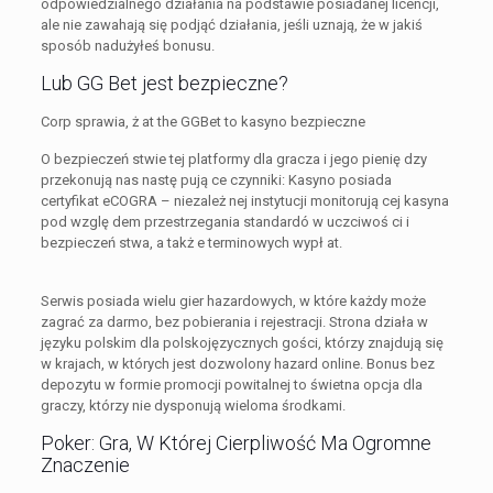
odpowiedzialnego działania na podstawie posiadanej licencji,
ale nie zawahają się podjąć działania, jeśli uznają, że w jakiś
sposób nadużyłeś bonusu.
Lub GG Bet jest bezpieczne?
Corp sprawia, ż at the GGBet to kasyno bezpieczne
O bezpieczeń stwie tej platformy dla gracza i jego pienię dzy
przekonują nas nastę pują ce czynniki: Kasyno posiada
certyfikat eCOGRA – niezależ nej instytucji monitorują cej kasyna
pod wzglę dem przestrzegania standardó w uczciwoś ci i
bezpieczeń stwa, a takż e terminowych wypł at.
Serwis posiada wielu gier hazardowych, w które każdy może
zagrać za darmo, bez pobierania i rejestracji. Strona działa w
języku polskim dla polskojęzycznych gości, którzy znajdują się
w krajach, w których jest dozwolony hazard online. Bonus bez
depozytu w formie promocji powitalnej to świetna opcja dla
graczy, którzy nie dysponują wieloma środkami.
Poker: Gra, W Której Cierpliwość Ma Ogromne
Znaczenie