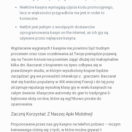
Niektóre kasyna wymagają użycia kodu promocyjnego,
lecz w większości przypadków nie jest in order to
konieczne.
NetEnt jest jednym z wiodących dostawców
oprogramowania kasyn on the internet, an ich gry są
używane przez najlepsze kasyna.
Wypłacanie wygranych t kasynie nie powinno być trudnym
procesem oraz czas oczekiwania aż Twoje pieniądze pojawią
się na Twoim koncie nie powinien zająć dłużej niż maksymalnie
kilka dni. Baccarat z krupierem na żywo odbywa się w
prawdziwym studiu, w którym wyszkolony krupier będzie
zarządzać grą we prowadzić interakcje z . graczami. Baccarat
stał się bardzo popularny w XIX-wiecznej Francji i do tej pory
utrzymuje reputację wysokiej klasy gry w wielu kasynach na
całym świecie. Klasyczne automaty do gier to tradycyjne 3-
bębnowe sloty on-line, które są wyj?tkowo proste do
opanowania.
Zacznij Korzystać Z Naszej Apki Mobilnej!
Proponowane przez nas gry kasyno na telefon pobierz – niczym
keineswegs różnią się z tych, w które można grywać t