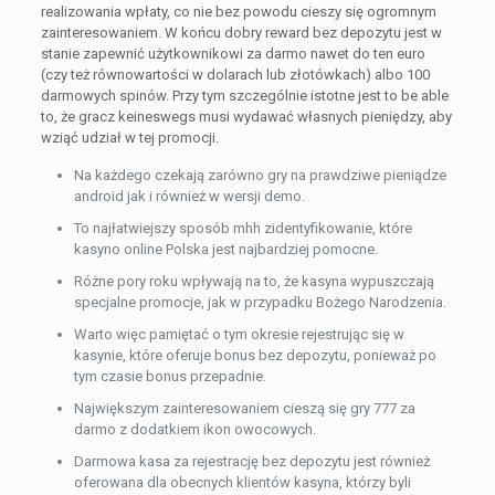
realizowania wpłaty, co nie bez powodu cieszy się ogromnym
zainteresowaniem. W końcu dobry reward bez depozytu jest w
stanie zapewnić użytkownikowi za darmo nawet do ten euro
(czy też równowartości w dolarach lub złotówkach) albo 100
darmowych spinów. Przy tym szczególnie istotne jest to be able
to, że gracz keineswegs musi wydawać własnych pieniędzy, aby
wziąć udział w tej promocji.
Na każdego czekają zarówno gry na prawdziwe pieniądze
android jak i również w wersji demo.
To najłatwiejszy sposób mhh zidentyfikowanie, które
kasyno online Polska jest najbardziej pomocne.
Różne pory roku wpływają na to, że kasyna wypuszczają
specjalne promocje, jak w przypadku Bożego Narodzenia.
Warto więc pamiętać o tym okresie rejestrując się w
kasynie, które oferuje bonus bez depozytu, ponieważ po
tym czasie bonus przepadnie.
Największym zainteresowaniem cieszą się gry 777 za
darmo z dodatkiem ikon owocowych.
Darmowa kasa za rejestrację bez depozytu jest również
oferowana dla obecnych klientów kasyna, którzy byli