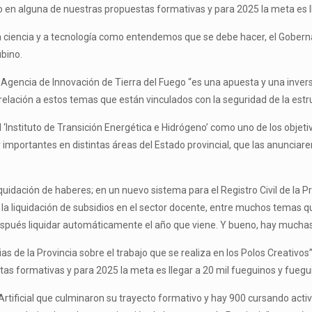
 en alguna de nuestras propuestas formativas y para 2025 la meta es ll
 la ciencia y a tecnología como entendemos que se debe hacer, el Gobern
ubino.
 la Agencia de Innovación de Tierra del Fuego “es una apuesta y una inv
 relación a estos temas que están vinculados con la seguridad de la estr
l ‘Instituto de Transición Energética e Hidrógeno’ como uno de los obj
importantes en distintas áreas del Estado provincial, que las anunciar
dación de haberes; en un nuevo sistema para el Registro Civil de la Prov
ra la liquidación de subsidios en el sector docente, entre muchos temas
spués liquidar automáticamente el año que viene. Y bueno, hay muchas
lias de la Provincia sobre el trabajo que se realiza en los Polos Creat
s formativas y para 2025 la meta es llegar a 20 mil fueguinos y fuegu
rtificial que culminaron su trayecto formativo y hay 900 cursando act