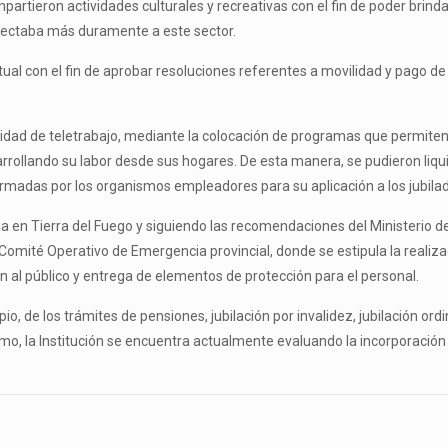
ompartieron actividades culturales y recreativas con el fin de poder brin
afectaba más duramente a este sector.
tual con el fin de aprobar resoluciones referentes a movilidad y pago d
lidad de teletrabajo, mediante la colocación de programas que permiten
sarrollando su labor desde sus hogares. De esta manera, se pudieron liqu
formadas por los organismos empleadores para su aplicación a los jubila
 en Tierra del Fuego y siguiendo las recomendaciones del Ministerio de S
l Comité Operativo de Emergencia provincial, donde se estipula la reali
ón al público y entrega de elementos de protección para el personal.
pio, de los trámites de pensiones, jubilación por invalidez, jubilación o
, la Institución se encuentra actualmente evaluando la incorporación p