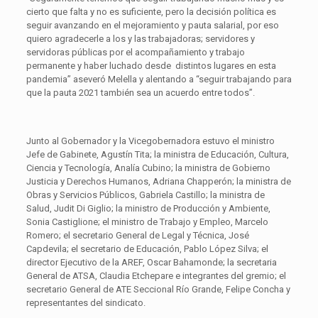
cierto que falta y no es suficiente, pero la decisión política es
seguir avanzando en el mejoramiento y pauta salarial, por eso
quiero agradecerle a los y las trabajadoras; servidores y
servidoras públicas por el acompañamiento y trabajo
permanente y haber luchado desde distintos lugares en esta
pandemia” aseveró Melella y alentando a “seguir trabajando para
que la pauta 2021 también sea un acuerdo entre todos”.
Junto al Gobernador y la Vicegobernadora estuvo el ministro
Jefe de Gabinete, Agustín Tita; la ministra de Educación, Cultura,
Ciencia y Tecnología, Analía Cubino; la ministra de Gobierno
Justicia y Derechos Humanos, Adriana Chapperón; la ministra de
Obras y Servicios Públicos, Gabriela Castillo; la ministra de
Salud, Judit Di Giglio; la ministro de Producción y Ambiente,
Sonia Castiglione; el ministro de Trabajo y Empleo, Marcelo
Romero; el secretario General de Legal y Técnica, José
Capdevila; el secretario de Educación, Pablo López Silva; el
director Ejecutivo de la AREF, Oscar Bahamonde; la secretaria
General de ATSA, Claudia Etchepare e integrantes del gremio; el
secretario General de ATE Seccional Río Grande, Felipe Concha y
representantes del sindicato.