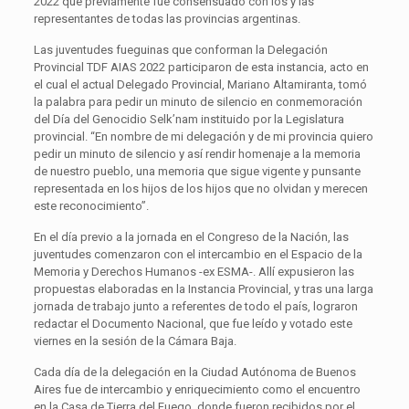
2022 que previamente fue consensuado con los y las
representantes de todas las provincias argentinas.
Las juventudes fueguinas que conforman la Delegación
Provincial TDF AIAS 2022 participaron de esta instancia, acto en
el cual el actual Delegado Provincial, Mariano Altamiranta, tomó
la palabra para pedir un minuto de silencio en conmemoración
del Día del Genocidio Selk’nam instituido por la Legislatura
provincial. “En nombre de mi delegación y de mi provincia quiero
pedir un minuto de silencio y así rendir homenaje a la memoria
de nuestro pueblo, una memoria que sigue vigente y punsante
representada en los hijos de los hijos que no olvidan y merecen
este reconocimiento”.
En el día previo a la jornada en el Congreso de la Nación, las
juventudes comenzaron con el intercambio en el Espacio de la
Memoria y Derechos Humanos -ex ESMA-. Allí expusieron las
propuestas elaboradas en la Instancia Provincial, y tras una larga
jornada de trabajo junto a referentes de todo el país, lograron
redactar el Documento Nacional, que fue leído y votado este
viernes en la sesión de la Cámara Baja.
Cada día de la delegación en la Ciudad Autónoma de Buenos
Aires fue de intercambio y enriquecimiento como el encuentro
en la Casa de Tierra del Fuego, donde fueron recibidos por el