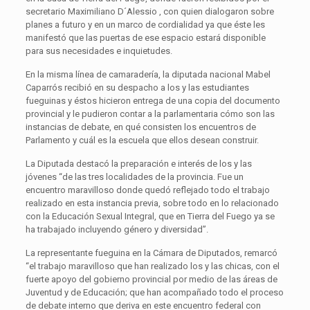
secretario Maximiliano D´Alessio , con quien dialogaron sobre
planes a futuro y en un marco de cordialidad ya que éste les
manifestó que las puertas de ese espacio estará disponible
para sus necesidades e inquietudes.
En la misma línea de camaradería, la diputada nacional Mabel
Caparrós recibió en su despacho a los y las estudiantes
fueguinas y éstos hicieron entrega de una copia del documento
provincial y le pudieron contar a la parlamentaria cómo son las
instancias de debate, en qué consisten los encuentros de
Parlamento y cuál es la escuela que ellos desean construir.
La Diputada destacó la preparación e interés de los y las
jóvenes “de las tres localidades de la provincia. Fue un
encuentro maravilloso donde quedó reflejado todo el trabajo
realizado en esta instancia previa, sobre todo en lo relacionado
con la Educación Sexual Integral, que en Tierra del Fuego ya se
ha trabajado incluyendo género y diversidad”.
La representante fueguina en la Cámara de Diputados, remarcó
“el trabajo maravilloso que han realizado los y las chicas, con el
fuerte apoyo del gobierno provincial por medio de las áreas de
Juventud y de Educación; que han acompañado todo el proceso
de debate interno que deriva en este encuentro federal con