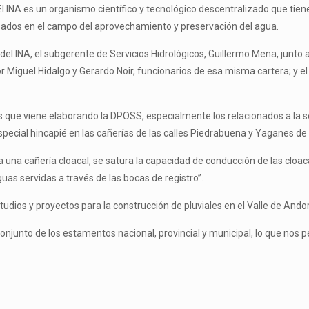
l INA es un organismo científico y tecnológico descentralizado que tiene
lizados en el campo del aprovechamiento y preservación del agua.
del INA, el subgerente de Servicios Hidrológicos, Guillermo Mena, junto 
 Miguel Hidalgo y Gerardo Noir, funcionarios de esa misma cartera; y el
s que viene elaborando la DPOSS, especialmente los relacionados a la se
especial hincapié en las cañerías de las calles Piedrabuena y Yaganes de 
n a una cañería cloacal, se satura la capacidad de conducción de las cl
guas servidas a través de las bocas de registro”.
udios y proyectos para la construcción de pluviales en el Valle de Ando
onjunto de los estamentos nacional, provincial y municipal, lo que nos