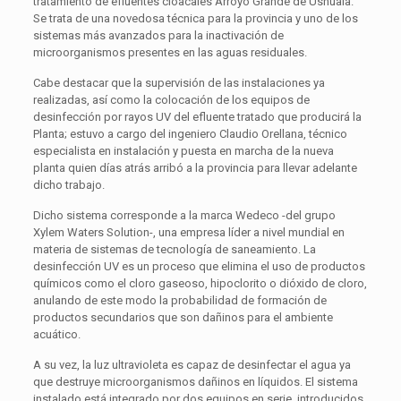
tratamiento de efluentes cloacales Arroyo Grande de Ushuaia.
Se trata de una novedosa técnica para la provincia y uno de los
sistemas más avanzados para la inactivación de
microorganismos presentes en las aguas residuales.
Cabe destacar que la supervisión de las instalaciones ya
realizadas, así como la colocación de los equipos de
desinfección por rayos UV del efluente tratado que producirá la
Planta; estuvo a cargo del ingeniero Claudio Orellana, técnico
especialista en instalación y puesta en marcha de la nueva
planta quien días atrás arribó a la provincia para llevar adelante
dicho trabajo.
Dicho sistema corresponde a la marca Wedeco -del grupo
Xylem Waters Solution-, una empresa líder a nivel mundial en
materia de sistemas de tecnología de saneamiento. La
desinfección UV es un proceso que elimina el uso de productos
químicos como el cloro gaseoso, hipoclorito o dióxido de cloro,
anulando de este modo la probabilidad de formación de
productos secundarios que son dañinos para el ambiente
acuático.
A su vez, la luz ultravioleta es capaz de desinfectar el agua ya
que destruye microorganismos dañinos en líquidos. El sistema
instalado está integrado por dos equipos en serie, introducidos