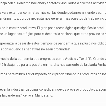
baja con el Gobierno nacional y sectores vinculados a diversas actividade
se va a extender con metas más cortas donde podamos ir viendo y compro
rendimientos, porque necesitamos generar más puestos de trabajo incluy
 de la matriz productiva. El gran paso tecnológico que significó la prod
 un lugar estratégico para el desarrollo nacional que otras provincias n
speranza, a pesar de estos tiempos de pandemia que incluso nos obligó 
as consecuencias negativas no sean profundas”.
 medio de la pandemia que empresas como Audivic y Textil Río Grande v
está trabajando para la puesta en marcha nuevamente de la planta Amb
para minimizar el impacto en el precio final de los productos de los 
lecer la industria fueguina, consolidar nuevos proceso productivos, aco
 la pandemia”, cerró el Mandatario.