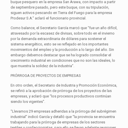
buque pesquero en la empresa San Arawa, con impacto a partir
de septiembre pasado, pero este buque, con su tripulación,
siguen activos pescando en Tierra del Fuego para la empresa
Prodesur S.A.” aclaró el funcionario provincial.
Como balance, el Secretario García marcó que “fue un año difícil,
atravesado por la escasez de divisas, sobre todo en el invierno
por la demanda extraordinaria de dólares para sostener el
sistema energético, esto se ve reflejado en los importantes
movimientos del empleo y la producción a lo largo del año. Sin
embargo debemos destacar que se ha logrado consolidar el
crecimiento industrial en condiciones que no son las ideales, lo
que muestra la solidez de la industria”.
PRÓRROGA DE PROYECTOS DE EMPRESAS
En otro orden, el Secretario de Industria y Promoción Económica,
se refirió a la aprobación de prórroga de los proyectos de las
empresas, y aclaró que “los procesos productivos continúan
siendo los vigentes”.
“Llevamos 29 empresas adheridas a la prórroga del subrégimen
industrial” indicó García y detalló que “la provincia se encuentra
trabajando para la prórroga de empresas de los sectores
textiles y confeccionistas, para ello se llevan adelante reuniones