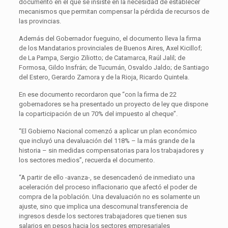
documento en el que se insiste en la necesidad de establecer
mecanismos que permitan compensar la pérdida de recursos de
las provincias.
Además del Gobernador fueguino, el documento lleva la firma
de los Mandatarios provinciales de Buenos Aires, Axel Kicillof;
de La Pampa, Sergio Ziliotto; de Catamarca, Raúl Jalil; de
Formosa, Gildo Insfrán; de Tucumán, Osvaldo Jaldo; de Santiago
del Estero, Gerardo Zamora y de la Rioja, Ricardo Quintela.
En ese documento recordaron que “con la firma de 22
gobernadores se ha presentado un proyecto de ley que dispone
la coparticipación de un 70% del impuesto al cheque”.
“El Gobierno Nacional comenzó a aplicar un plan económico
que incluyó una devaluación del 118% – la más grande de la
historia – sin medidas compensatorias para los trabajadores y
los sectores medios”, recuerda el documento.
“A partir de ello -avanza-, se desencadenó de inmediato una
aceleración del proceso inflacionario que afectó el poder de
compra de la población. Una devaluación no es solamente un
ajuste, sino que implica una descomunal transferencia de
ingresos desde los sectores trabajadores que tienen sus
salarios en pesos hacia los sectores empresariales