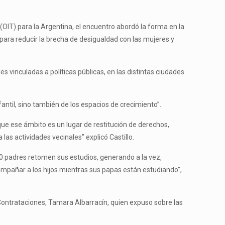
(OIT) para la Argentina, el encuentro abordó la forma en la
o, para reducir la brecha de desigualdad con las mujeres y
s vinculadas a políticas públicas, en las distintas ciudades
fantil, sino también de los espacios de crecimiento”.
ue ese ámbito es un lugar de restitución de derechos,
las actividades vecinales” explicó Castillo.
20 padres retomen sus estudios, generando a la vez,
compañar a los hijos mientras sus papas están estudiando”,
e Contrataciones, Tamara Albarracín, quien expuso sobre las