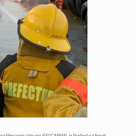
arina Mercante Ushuaia (EFOCAPEM), la Prefectura Naval