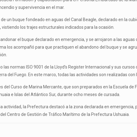
ncendio y supervivencia en el mar.
rdo de un buque fondeado en aguas del Canal Beagle, declarado en la cubi
, vistiendo los trajes estructurales indicados para la ocasión.
abandonar el buque declarado en emergencia, y se arrojaron a las agua
rítima los acompañó para que practiquen el abandono del buque y se agru
ión.
o las normas ISO 9001 de la Lloyd’s Register Internacional y sus curso
erra del Fuego. En este marco, todas las actividades son realizadas con
tes del Curso de Marina Mercante, que son preparados en la Escuela de
uaia e Islas del Atlántico Sur, durante ocho meses de cursada.
a la actividad, la Prefectura destacó a la zona declarada en emergenci
del Centro de Gestión de Tráfico Marítimo de la Prefectura Ushuaia.