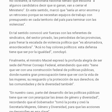
No obstante, la funcionaria nacional señaló que escucha “a
algunos candidatos decir que si ganan, van a cerrar el
Ministerio”. En este sentido, marcó que “sería un error enorme y
un retroceso porque se necesitan equipos de trabajo con
presupuesto en cada territorio del país para terminar con las
violencias”.
En tal sentido convocó unir fuerzas con las referentes de
sindicatos, del sector privado, las periodistas de las provincias,
para frenar la escalada de violencia política que “es abrumadora,
ensordecedora”. “Acá no hay colores políticos: esta defensa
tiene que ser por la igualdad”, concluyó.
Finalmente, el ministro Maciel expresó la profunda alegría de ser
sede del Primer Consejo Federal, entendiendo que esto “tiene
que ver con una construcción federal de políticas públicas,
donde nuestra gran preocupación tiene que ver con la vida de
las mujeres; su resguardo y la protección de sus derechos; de
las comunidades y de la diversidad también”.
“En nuestro caso, parte del desarrollo de las políticas públicas
tiene que ver con jerarquizar las áreas de género y diversidad”,
recordando que el Gobernador “tomó la posta y creó la
Secretaría Mujeres, Género y Diversidad, para que las acciones
se desarrollen en esa clave”.