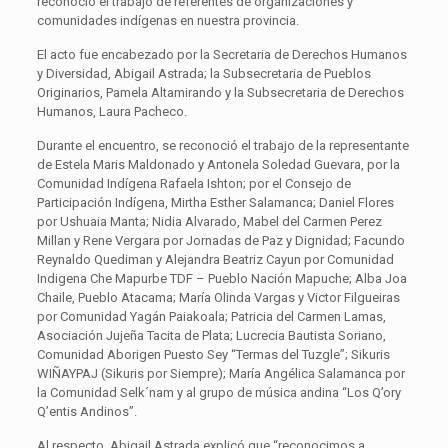
reconoció el trabajo de referentes de organizaciones y
comunidades indígenas en nuestra provincia.
El acto fue encabezado por la Secretaria de Derechos Humanos
y Diversidad, Abigail Astrada; la Subsecretaria de Pueblos
Originarios, Pamela Altamirando y la Subsecretaria de Derechos
Humanos, Laura Pacheco.
Durante el encuentro, se reconoció el trabajo de la representante
de Estela Maris Maldonado y Antonela Soledad Guevara, por la
Comunidad Indígena Rafaela Ishton; por el Consejo de
Participación Indígena, Mirtha Esther Salamanca; Daniel Flores
por Ushuaia Manta; Nidia Alvarado, Mabel del Carmen Perez
Millan y Rene Vergara por Jornadas de Paz y Dignidad; Facundo
Reynaldo Quediman y Alejandra Beatriz Cayun por Comunidad
Indigena Che Mapurbe TDF – Pueblo Nación Mapuche; Alba Joa
Chaile, Pueblo Atacama; María Olinda Vargas y Victor Filgueiras
por Comunidad Yagán Paiakoala; Patricia del Carmen Lamas,
Asociación Jujeña Tacita de Plata; Lucrecia Bautista Soriano,
Comunidad Aborigen Puesto Sey “Termas del Tuzgle”; Sikuris
WIÑAYPAJ (Sikuris por Siempre); María Angélica Salamanca por
la Comunidad Selk´nam y al grupo de música andina “Los Q’ory
Q’entis Andinos”.
Al respecto, Abigail Astrada explicó que “reconocimos a