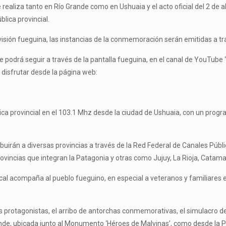
e realiza tanto en Río Grande como en Ushuaia y el acto oficial del 2 de
lica provincial.
visión fueguina, las instancias de la conmemoración serán emitidas a tra
e podrá seguir a través de la pantalla fueguina, en el canal de YouTube ‘
á disfrutar desde la página web:
ica provincial en el 103.1 Mhz desde la ciudad de Ushuaia, con un progr
ibuirán a diversas provincias a través de la Red Federal de Canales Públ
vincias que integran la Patagonia y otras como Jujuy, La Rioja, Catamar
cal acompaña al pueblo fueguino, en especial a veteranos y familiares e
as protagonistas, el arribo de antorchas conmemorativas, el simulacro de
ande, ubicada junto al Monumento ‘Héroes de Malvinas’, como desde la Pla