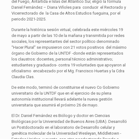
del Fuego, Antártida e Islas del Atlántico Sur, eligió la fórmula
Daniel Fernández – Diana Viñoles para conducir el Rectorado y
Vicerrectorado de la Casa de Altos Estudios fueguina, por el
periodo 2021-2025.
Durante la histórica sesión virtual, celebrada este miércoles 19
de mayo a partir de las 10 de la mañana y transmitida por redes
sociales, los representantes del sector político denominado
“Hacer Plural” se impusieron con 21 votos positivos del máximo
órgano de Gobierno de la UNTDF -donde están representados
los claustros: docentes, personal técnico administrativo;
estudiantes y graduados- contra 19 voluntades que apoyaron al
oficialismo encabezado por el Mg. Francisco Huertas y la Cdra
Claudia Clas.
De este modo, terminó de constituirse el nuevo Co Gobierno
universitario de la UNTDF que en el ejercicio de su plena
autonomía institucional llevará adelante la nueva gestión
universitaria que asumirá el próximo 26 de mayo.
El Dr. Daniel Fernández es Biólogo y doctor en Ciencias
Biológicas por la Universidad de Buenos Aires (UBA). Desarrolló
un Postdoctorado en el laboratorio de Desarrollo celular y
genética molecular de la Universidad Wesleyan, Middletown -