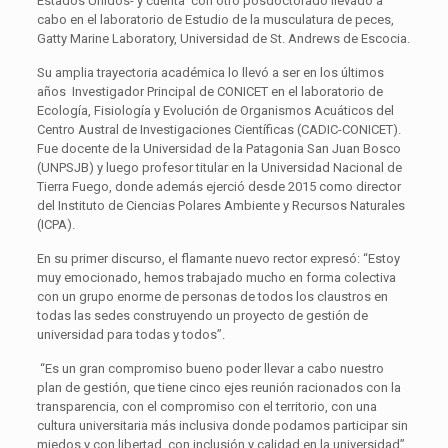
Estados Unidos- y cuenta con otro posdoctorado llevado a
cabo en el laboratorio de Estudio de la musculatura de peces,
Gatty Marine Laboratory, Universidad de St. Andrews de Escocia.
Su amplia trayectoria académica lo llevó a ser en los últimos
años Investigador Principal de CONICET en el laboratorio de
Ecología, Fisiología y Evolución de Organismos Acuáticos del
Centro Austral de Investigaciones Científicas (CADIC-CONICET).
Fue docente de la Universidad de la Patagonia San Juan Bosco
(UNPSJB) y luego profesor titular en la Universidad Nacional de
Tierra Fuego, donde además ejerció desde 2015 como director
del Instituto de Ciencias Polares Ambiente y Recursos Naturales
(ICPA).
En su primer discurso, el flamante nuevo rector expresó: “Estoy
muy emocionado, hemos trabajado mucho en forma colectiva
con un grupo enorme de personas de todos los claustros en
todas las sedes construyendo un proyecto de gestión de
universidad para todas y todos”.
“Es un gran compromiso bueno poder llevar a cabo nuestro
plan de gestión, que tiene cinco ejes reunión racionados con la
transparencia, con el compromiso con el territorio, con una
cultura universitaria más inclusiva donde podamos participar sin
miedos y con libertad, con inclusión y calidad en la universidad”,