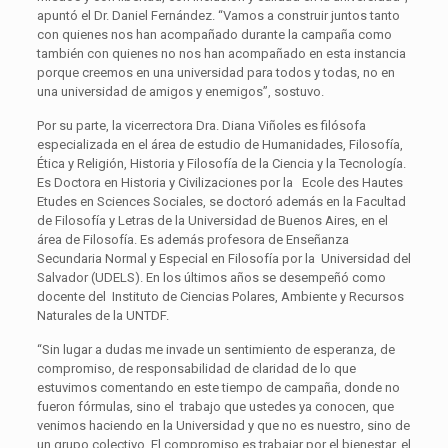
apuntó el Dr. Daniel Fernández. “Vamos a construir juntos tanto
con quienes nos han acompañado durante la campaña como
también con quienes no nos han acompañado en esta instancia
porque creemos en una universidad para todos y todas, no en
una universidad de amigos y enemigos”, sostuvo.
Por su parte, la vicerrectora Dra. Diana Viñoles es filósofa
especializada en el área de estudio de Humanidades, Filosofía,
Ética y Religión, Historia y Filosofía de la Ciencia y la Tecnología.
Es Doctora en Historia y Civilizaciones por la Ecole des Hautes
Etudes en Sciences Sociales, se doctoró además en la Facultad
de Filosofía y Letras de la Universidad de Buenos Aires, en el
área de Filosofía. Es además profesora de Enseñanza
Secundaria Normal y Especial en Filosofía por la Universidad del
Salvador (UDELS). En los últimos años se desempeñó como
docente del Instituto de Ciencias Polares, Ambiente y Recursos
Naturales de la UNTDF.
“Sin lugar a dudas me invade un sentimiento de esperanza, de
compromiso, de responsabilidad de claridad de lo que
estuvimos comentando en este tiempo de campaña, donde no
fueron fórmulas, sino el trabajo que ustedes ya conocen, que
venimos haciendo en la Universidad y que no es nuestro, sino de
un grupo colectivo. El compromiso es trabajar por el bienestar, el