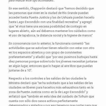
para realizar este tipo actividades
.
En ese sentido, Chapperón destacó que “hemos decidido que
las personas que viven en la ciudad de Río Grande puedan
acceder hasta Puente Justicia y las de Ushuaia puedan hacerlo
hasta Lago Escondido con una finalidad recreativa” y agregó
que “el virus tiene una escasa posibilidad de contagio en
lugares abierto, aún así debemos mantener los cuidados como
el uso de tapaboca, la distancia social y la higiene de manos”
En consonancia con lo anterior, la funcionaria comentó “las
actividades que se autorizan tienen relación con estar con otro
en los espacios abiertos y con grupo de convivientes
preferentemente” y añadió que “por eso pusimos burbujas hasta
diez personas porque sobre todo los jóvenes necesitan juntarse
en algún lugar, entonces que lo hagan al aire libre que puedan
juntarse de a 10”.
Respecto a los controles a las salidas de las ciudades la
Ministra declaró que “se ha solicitado que a las salidas de las
ciudades se liberen para hacerlos más exhaustivos tanto en la
zona de Puente Justicia como en la de Lago Escondido” y
enfatizó que “también en esta idea del cuidado de Tolhuin que
cuenta con sólo dos casos activos perfectamente
determinados y aislados y por eso tenemos que cuidar para que