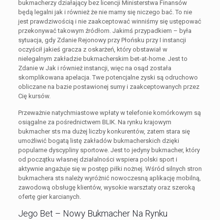
bukmacherzy działający bez licencji Ministerstwa Finansów
będą legalni jak i również że nie mamy się niczego bać. To nie
jest prawdziwością i nie zaakceptować winniśmy się ustępować
przekonywać takowym źródłom. Jakimś przypadkiem – była
sytuacja, gdy Zdanie Rejonowy przy Płońsku przy I instancji
oczyścił jakieś gracza z oskarżeń, który obstawiał w
nielegalnym zakładzie bukmacherskim bet-at-home. Jest to
Zdanie w Jak i również instancji, więc na osąd została
skomplikowana apelacja. Twe potencjalne zyski są odruchowo
obliczane na bazie postawionej sumy i zaakceptowanych przez
Cię kursów.
Przeważnie natychmiastowe wpłaty w telefonie komórkowym są
osiągalne za pośrednictwem BLIK. Na rynku krajowym
bukmacher sts ma dużej liczby konkurentów, zatem stara się
umożliwić bogatą listę zakładów bukmacherskich dzięki
popularne dyscypliny sportowe. Jest to jedyny bukmacher, który
od początku własnej działalności wspiera polski sport i
aktywnie angażuje się w postęp piłki nożnej. Wśród silnych stron
bukmachera sts należy wyróżnić nowoczesną aplikację mobilną,
zawodową obsługę klientów, wysokie warsztaty oraz szeroką
ofertę gier karcianych.
Jego Bet – Nowy Bukmacher Na Rynku