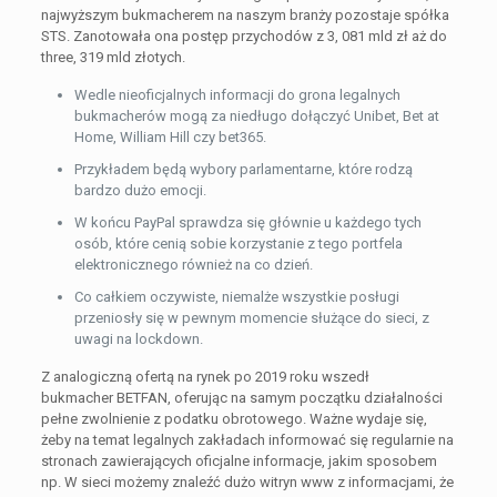
najwyższym bukmacherem na naszym branży pozostaje spółka
STS. Zanotowała ona postęp przychodów z 3, 081 mld zł aż do
three, 319 mld złotych.
Wedle nieoficjalnych informacji do grona legalnych
bukmacherów mogą za niedługo dołączyć Unibet, Bet at
Home, William Hill czy bet365.
Przykładem będą wybory parlamentarne, które rodzą
bardzo dużo emocji.
W końcu PayPal sprawdza się głównie u każdego tych
osób, które cenią sobie korzystanie z tego portfela
elektronicznego również na co dzień.
Co całkiem oczywiste, niemalże wszystkie posługi
przeniosły się w pewnym momencie służące do sieci, z
uwagi na lockdown.
Z analogiczną ofertą na rynek po 2019 roku wszedł
bukmacher BETFAN, oferując na samym początku działalności
pełne zwolnienie z podatku obrotowego. Ważne wydaje się,
żeby na temat legalnych zakładach informować się regularnie na
stronach zawierających oficjalne informacje, jakim sposobem
np. W sieci możemy znaleźć dużo witryn www z informacjami, że