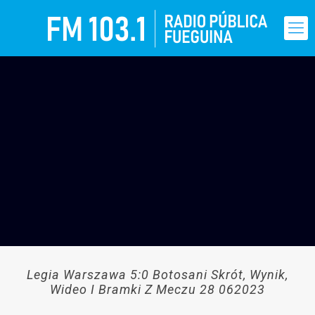
Legia Warszawa 5:0 Botosani Skrót, Wynik,
Wideo I Bramki Z Meczu 28 062023